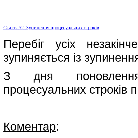
Стаття 52. Зупинення процесуальних строків
Перебіг усіх незакінч
зупиняється із зупиненн
З дня поновлення
процесуальних строків 
Коментар
: