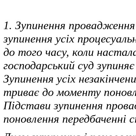
1. Зупинення провадження 
зупинення усіх процесуаль
до того часу, коли настала
господарський суд зупиняє
Зупинення усіх незакінчен
триває до моменту поновл
Підстави зупинення прова
поновлення передбаченні с