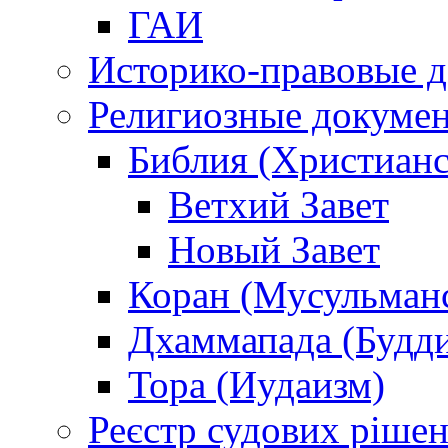
ГАИ
Историко-правовые 
Религиозные докуме
Библия (Христианс
Ветхий Завет
Новый Завет
Коран (Мусульман
Дхаммапада (Будд
Тора (Иудаизм)
Реєстр судових ріше