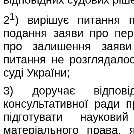
1
2
) вирішує питання 
подання заяви про пер
про залишення заяви
питання не розглядало
суді України;
3) доручає відпові
консультативної ради 
підготувати науков
матеріального права, 