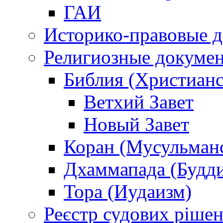
ГАИ
Историко-правовые 
Религиозные докуме
Библия (Христианс
Ветхий Завет
Новый Завет
Коран (Мусульман
Дхаммапада (Будд
Тора (Иудаизм)
Реєстр судових ріше