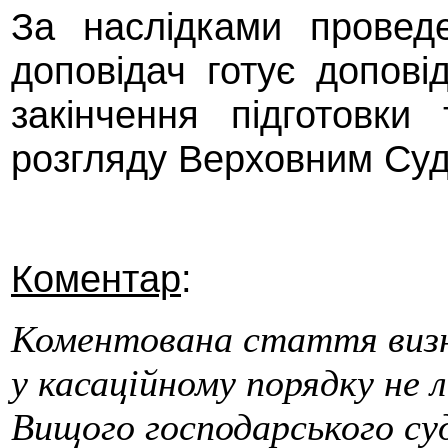
За наслідками проведе
доповідач готує допові
закінчення підготовк
розгляду Верховним Суд
Коментар
:
Коментована стаття виз
у касацій­ному порядку не 
Вищого господарського суд