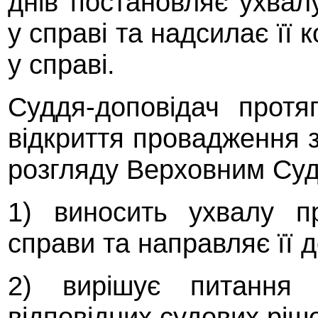
днів постановляє ухвал
у справі та надсилає її к
у справі.
Суддя-доповідач протя
відкриття провадження з
розгляду Верховним Суд
1) виносить ухвалу п
справи та направляє її д
2) вирішує питання 
відповідних судових ріш