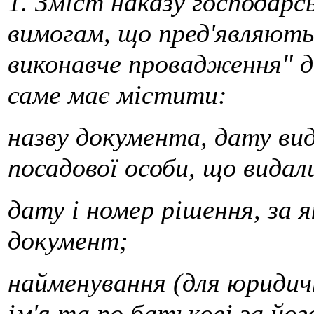
1. Зміст наказу господарс
вимогам, що пред'являють
виконавче провадження" д
саме має містити:
назву документа, дату вид
посадової особи, що видал
дату і номер рішення, за 
документ;
найменування (для юридичн
ім'я та по батькові за йог