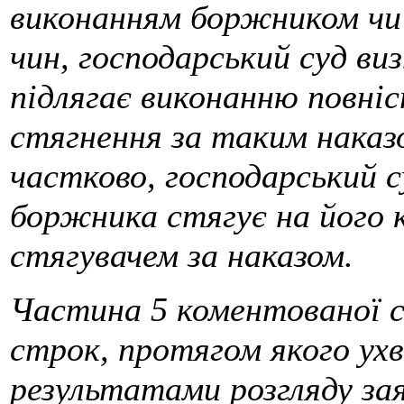
виконанням боржником чи 
чин, господарський суд ви
підлягає виконанню повні
стягнення за таким наказ
частково, господарський с
боржника стягує на його 
стягувачем за наказом.
Частина 5 коментованої
строк, протя­гом якого ухв
результатами розгляду за