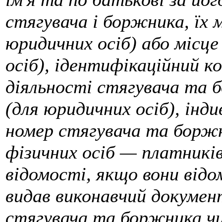
стягувача і боржника, їх 
юридичних осіб) або місце
осіб), ідентифікаційний к
діяльності стягувача та 
(для юридичних осіб), інди
номер стягувача та боржн
фізичних осіб — платникі
відомості, якщо вони відом
видав виконавчий докуме
стягувача та боржника ч