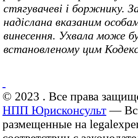
стягувачеві і боржнику. З
надіслана вказаним особам
винесення. Ух­вала може б
встановленому цим Кодек
© 2023 . Все права защищ
НПП Юрисконсульт
— Все
размещенные на legalexper
соответствии с законодат