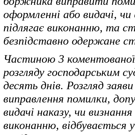
боржника виправити по­ми
оформленні або видачі, чи
підлягає виконанню, та с
безпідставно одержане ст
Частиною 3 коментованої
розгляду господарським су
десять днів. Розгляд заяв
виправлення помилки, доп
видачі наказу, чи визнання
виконанню, відбувається у