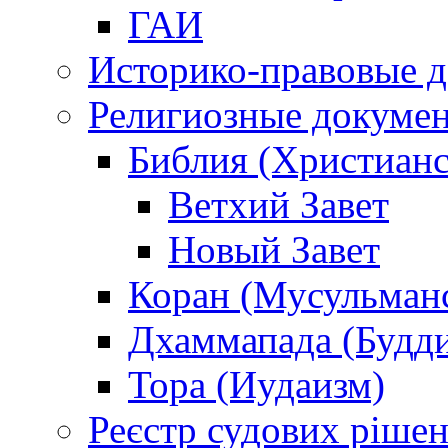
ГАИ
Историко-правовые 
Религиозные докуме
Библия (Христианс
Ветхий Завет
Новый Завет
Коран (Мусульман
Дхаммапада (Будд
Тора (Иудаизм)
Реєстр судових ріше