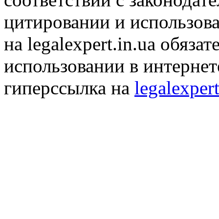
цитировании и использов
на legalexpert.in.ua обяз
использовании в интернет
гиперссылка на
legalexpert