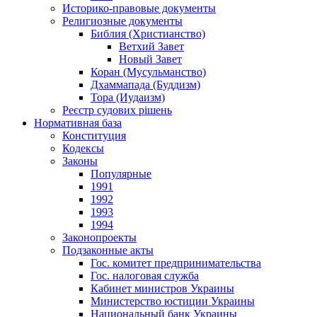
Историко-правовые документы
Религиозные документы
Библия (Христианство)
Ветхий Завет
Новый Завет
Коран (Мусульманство)
Дхаммапада (Буддизм)
Тора (Иудаизм)
Реєстр судових рішень
Нормативная база
Конституция
Кодексы
Законы
Популярные
1991
1992
1993
1994
Законопроекты
Подзаконные акты
Гос. комитет предпринимательства
Гос. налоговая служба
Кабинет министров Украины
Министерство юстиции Украины
Национальный банк Украины