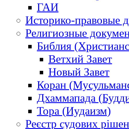
ГАИ
Историко-правовые 
Религиозные докуме
Библия (Христианс
Ветхий Завет
Новый Завет
Коран (Мусульман
Дхаммапада (Будд
Тора (Иудаизм)
Реєстр судових ріше