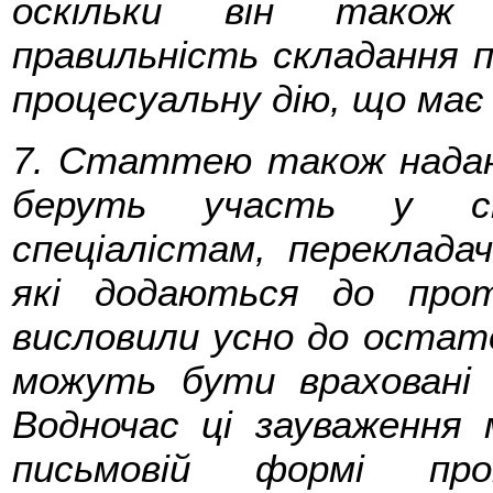
оскільки він також 
правильність складання п
процесуальну дію, що має 
7. Статтею також надано
беруть участь у спр
спеціалістам, переклада
які додаються до прот
висловили усно до остат
можуть бути враховані в
Водночас ці зауваження 
письмовій формі про