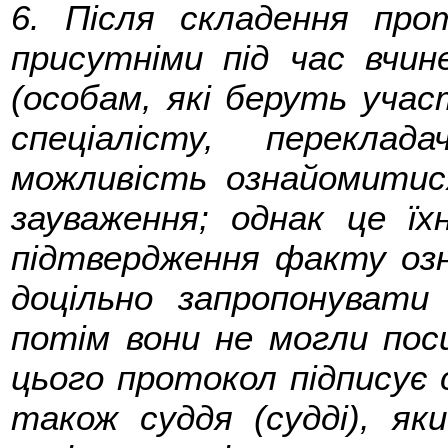
6. Після складення про
присутніми під час вчине
(особам, які беруть участ
спеціалісту, переклад
можливість ознайомитися
зауваження; однак це їх
підтвердження факту озн
доцільно запропонувати
потім вони не могли поси
цього протокол підписує 
також суддя (судді), як