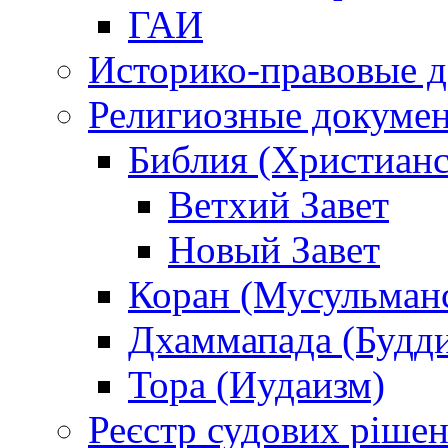
ГАИ
Историко-правовые 
Религиозные докуме
Библия (Христианс
Ветхий Завет
Новый Завет
Коран (Мусульман
Дхаммапада (Будд
Тора (Иудаизм)
Реєстр судових ріше