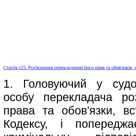
Стаття 125. Роз'яснення перекладачеві його прав та обов'язків,
1. Головуючий у судо
особу перекладача ро
права та обов'язки, в
Кодексу, і попередж