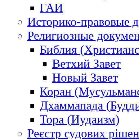
ГАИ
Историко-правовые 
Религиозные докуме
Библия (Христианс
Ветхий Завет
Новый Завет
Коран (Мусульман
Дхаммапада (Будд
Тора (Иудаизм)
Реєстр судових ріше