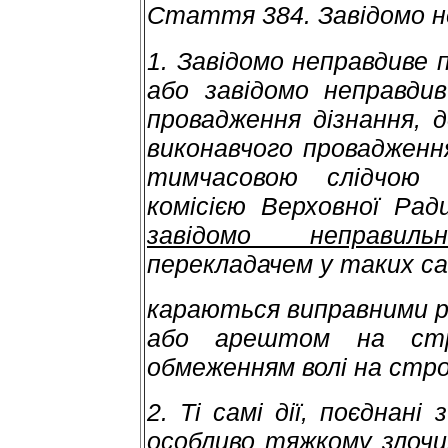
Стаття 384. Завідомо н
1. Завідомо неправдиве 
або завідомо неправди
провадження дізнання, д
виконавчого провадженн
тимчасовою слідчою 
комісією Верховної Рад
завідомо неправиль
перекладачем у таких са
караються виправними р
або арештом на стр
обмеженням волі на строк
2. Ті самі дії, поєднан
особливо тяжкому злочи