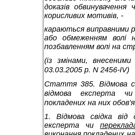
доказів обвинувачення 
корисливих мотивів, -
караються виправними р
або обмеженням волі н
позбавленням волі на стр
(із змінами, внесеними
03.03.2005 р. N 2456-IV)
Стаття 385. Відмова св
відмова експерта чи
покладених на них обов'я
1. Відмова свідка від
експерта чи
переклад
виконання покладених на 