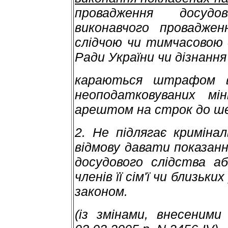
провадження досудо
виконавчого проваджен
слідчою чи тимчасовою 
Ради України чи дізнання 
караються штрафом в
неоподатковуваних мін
арештом на строк до ше
2. Не підлягає кримінал
відмову давати показанн
досудового слідства а
членів її сім'ї чи близьк
законом.
(із змінами, внесеними