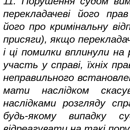
11.
Порушення судом вимо
перекладачеві його прав
його про кримінальну від
присяги), якщо переклада
і ці помилки вплинули на 
участь у справі, їхніх пра
неправильного встановле
мати наслідком скасу
наслідками розгляду спр
будь-якому випадку с
відреагувати на такі по