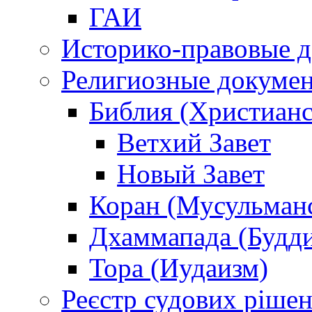
ГАИ
Историко-правовые 
Религиозные докуме
Библия (Христианс
Ветхий Завет
Новый Завет
Коран (Мусульман
Дхаммапада (Будд
Тора (Иудаизм)
Реєстр судових ріше