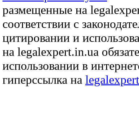
размещенные на legalexper
соответствии с законодат
цитировании и использов
на legalexpert.in.ua обяз
использовании в интернет
гиперссылка на
legalexpert