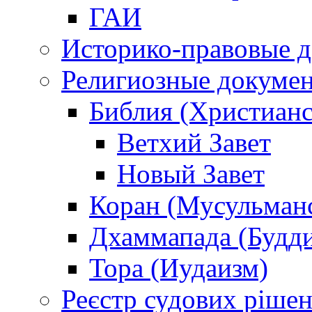
ГАИ
Историко-правовые 
Религиозные докуме
Библия (Христианс
Ветхий Завет
Новый Завет
Коран (Мусульман
Дхаммапада (Будд
Тора (Иудаизм)
Реєстр судових ріше