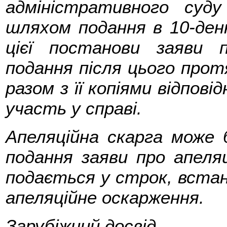
адміністративного суду
шляхом подання в 10-ден
цієї постанови заяви 
подання після цього протя
разом з її копіями відпові
участь у справі.
Апеляційна скарга може 
подання заяви про апеля
подається у строк, встан
апеляційне оскарження.
Зарубіжний досвід