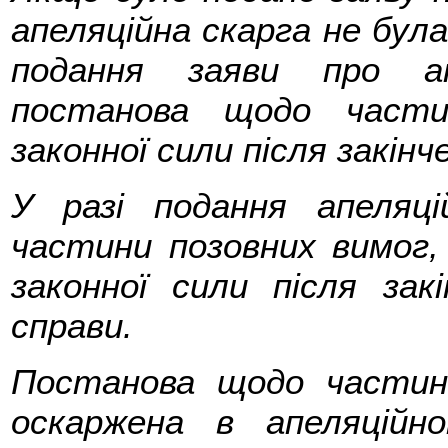
апеляційна скарга не була
подання заяви про ап
постанова щодо части
законної сили після закін
У разі подання апеляц
частини позовних вимог, 
законної сили після зак
справи.
Постанова щодо частин
оскаржена в апеляційн