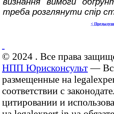
визнання вимоги обґрун
треба розглянути спір ст
< Предыдущ
© 2024 . Все права защищ
НПП Юрисконсульт
— Все
размещенные на legalexper
соответствии с законодат
цитировании и использов
на legalexpert.in.ua обяз