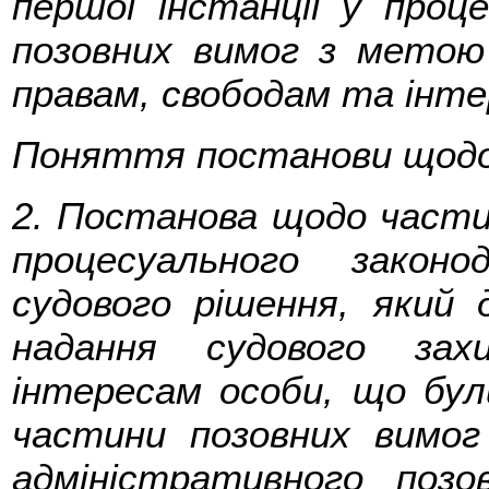
першої інстанції у проц
позовних вимог з метою
правам, свободам та інте
Поняття постанови щодо
2. Постанова щодо части
процесуального законо
судового рішення, який
надання судового зах
інтересам особи, що бу
частини позовних вимо
адміністративного поз