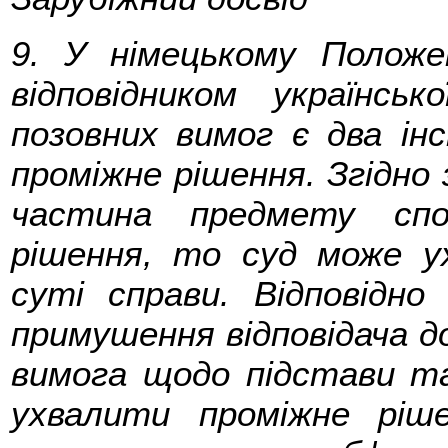
9. У німецькому Положе
відповідником українс
позовних вимог є два ін
проміжне рішення. Згідно 
частина предмету спо
рішення, то суд може у
суті справи. Відповідно
примушення відповідача до 
вимога щодо підстави т
ухвалити проміжне ріш