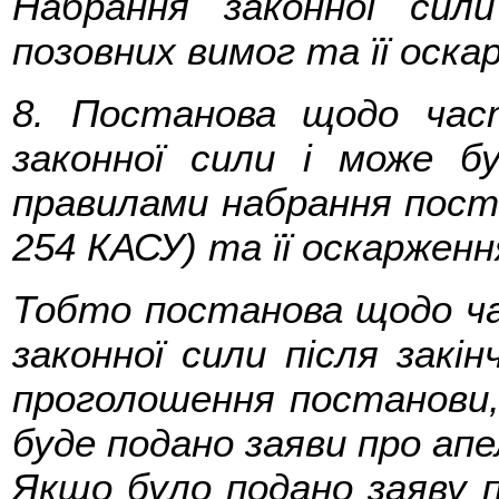
Набрання законної си
позовних вимог та її оска
8. Постанова щодо час
законної сили і може б
правилами набрання пост
254 КАСУ) та її оскарження
Тобто постанова щодо ча
законної сили після закі
проголошення постанови,
буде подано заяви про ап
Якщо було подано заяву п