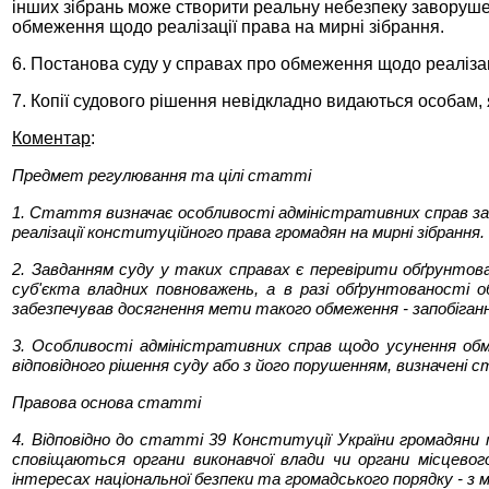
інших зібрань може створити реальну небезпеку заворушен
обмеження щодо реалізації права на мирні зібрання.
6. Постанова суду у справах про обмеження щодо реалізац
7. Копії судового рішення невідкладно видаються особам, 
Коментар
:
Предмет регулювання та цілі статті
1. Стаття визначає особливості адміністративних справ за 
реалізації конституційного права громадян на мирні зібрання.
2. Завданням суду у таких справах є перевірити обґрунтова
суб'єкта владних повноважень, а в разі обґрунтованості 
забезпечував досягнення мети такого обмеження - запобіганн
3. Особливості адміністративних справ щодо усунення обме
відповідного рішення суду або з його порушенням, визначені
Правова основа статті
4. Відповідно до статті 39 Конституції України громадяни 
сповіщаються органи виконавчої влади чи органи місцевог
інтересах національної безпеки та громадського порядку - з 