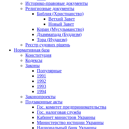
Историко-правовые документы
Религиозные документы
Библия (Христианство)
Ветхий Завет
Новый Завет
Коран (Мусульманство)
Дхаммапада (Буддизм)
Тора (Иудаизм)
Реєстр судових рішень
Нормативная база
Конституция
Кодексы
Законы
Популярные
1991
1992
1993
1994
Законопроекты
Подзаконные акты
Гос. комитет предпринимательства
Гос. налоговая служба
Кабинет министров Украины
Министерство юстиции Украины
Национальный банк Украины