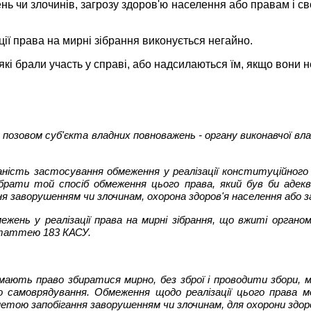
ь чи злочинів, загрозу здоров'ю населення або правам і св
ії права на мирні зібрання виконується негайно.
які брали участь у справі, або надсилаються їм, якщо вони н
позовом суб'єкта владних повноважень - органу виконавчої вла
ність застосування обмеження у реалізації конституційного п
обрати той спосіб обмеження цього права, який був би адек
я заворушенням чи злочинам, охорона здоров'я населення або з
жень у реалізації права на мирні зібрання, що вжиті органом
 статтею 183 КАСУ.
мають право збиратися мирно, без зброї і проводити збори, мі
о самоврядування. Обмеження щодо реалізації цього права 
метою запобігання заворушенням чи злочинам, для охорони здоро