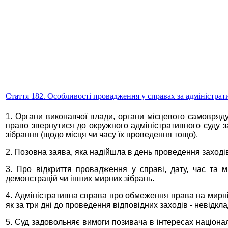
Стаття 182. Особливості провадження у справах за адміністра
1. Органи виконавчої влади, органи місцевого самовряд
право звернутися до окружного адміністративного суду 
зібрання (щодо місця чи часу їх проведення тощо).
2. Позовна заява, яка надійшла в день проведення заходів
3. Про відкриття провадження у справі, дату, час та мі
демонстрацій чи інших мирних зібрань.
4. Адміністративна справа про обмеження права на мирні
як за три дні до проведення відповідних заходів - невідкла
5. Суд задовольняє вимоги позивача в інтересах націонал