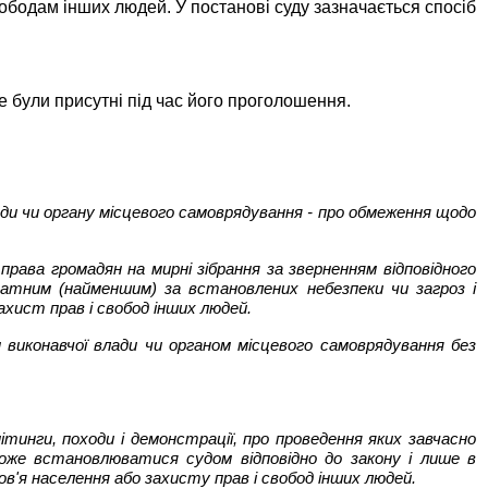
ободам інших людей. У постанові суду зазначається спосіб
е були присутні під час його проголошення.
ди чи органу місцевого самоврядування - про обмеження щодо
рава громадян на мирні зібрання за зверненням відповідного
ватним (найменшим) за встановлених небезпеки чи загроз і
ахист прав і свобод інших людей.
 виконавчої влади чи органом місцевого самоврядування без
тинги, походи і демонстрації, про проведення яких завчасно
може встановлюватися судом відповідно до закону і лише в
в'я населення або захисту прав і свобод інших людей.