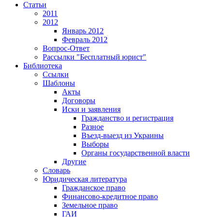
Статьи
2011
2012
Январь 2012
Февраль 2012
Вопрос-Ответ
Рассылки "Бесплатный юрист"
Библиотека
Ссылки
Шаблоны
Акты
Договоры
Иски и заявления
Гражданство и регистрация
Разное
Въезд-выезд из Украины
Выборы
Органы государственной власти
Другие
Словарь
Юридическая литература
Гражданское право
Финансово-кредитное право
Земельное право
ГАИ