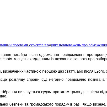
тивними позовами суб'єктів владних повноважень про обмеження щ
ування негайно після одержання повідомлення про проведе
за своїм місцезнаходженням із позовною заявою про забор
, визначених частиною першою цієї статті, або після цього,
сце розгляду справи суд негайно повідомляє позивача та 
 зібрання вирішується судом протягом трьох днів після від
дно.
ьної безпеки та громадського порядку в разі, якщо визнає, 