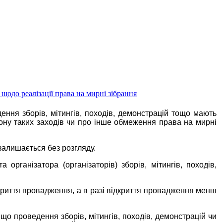
одо реалізації права на мирні зібрання
ння зборів, мітингів, походів, демонстрацій тощо мають
ону таких заходів чи про інше обмеження права на мирні
 залишається без розгляду.
організатора (організаторів) зборів, мітингів, походів,
криття провадження, а в разі відкриття провадження менш
що проведення зборів, мітингів, походів, демонстрацій чи