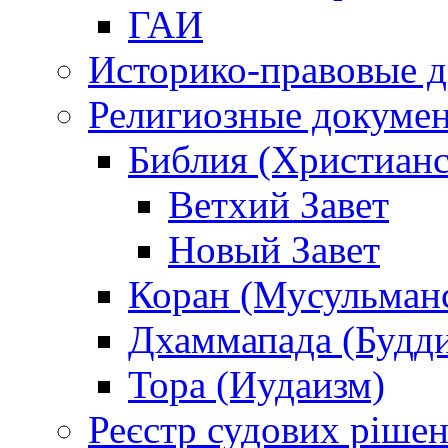
ГАИ
Историко-правовые 
Религиозные докуме
Библия (Христианс
Ветхий Завет
Новый Завет
Коран (Мусульман
Дхаммапада (Будд
Тора (Иудаизм)
Реєстр судових ріше