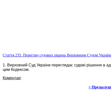
Стаття 235. Перегляд судових рішень Верховним Судом Україн
1. Верховний Суд України переглядає судові рішення в ад
цим Кодексом.
Коментар
:
< Предыдущ