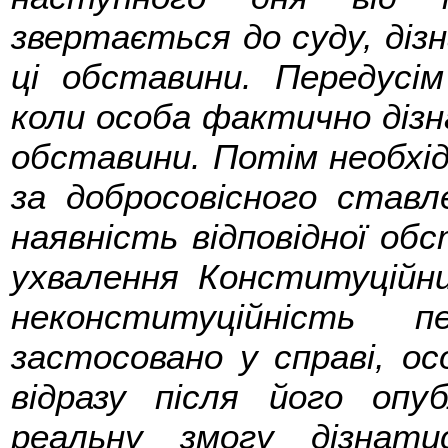
звертається до суду, діз
ці обставини. Передусі
коли особа фактично дізна
обставини. Потім необхід
за добросовісного ставл
наявність відповідної об
ухвалення Конституційн
неконституційність 
застосовано у справі, о
відразу після його опу
реальну змогу дізнати