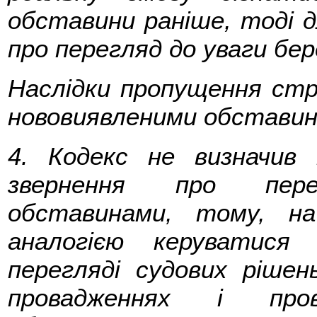
обставини раніше, тоді д
про перегляд до уваги бе
Наслідки пропущення стр
нововиявленими обстави
4. Кодекс не визначив 
звернення про пере
обставинами, тому, н
аналогією керуватися
перегляді судових рішен
провадженнях і про