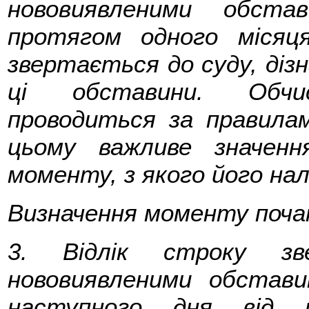
нововиявленими обст
протягом одного місяц
звертається до суду, діз
ці обставини. Обчи
проводиться за правила
цьому важливе значенн
моменту, з якого його на
Визначення моменту почат
3. Відлік строку зв
нововиявленими обстав
наступного дня від 