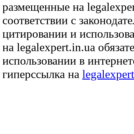
размещенные на legalexper
соответствии с законодат
цитировании и использов
на legalexpert.in.ua обяз
использовании в интернет
гиперссылка на
legalexpert