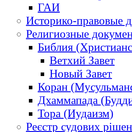
ГАИ
Историко-правовые 
Религиозные докуме
Библия (Христианс
Ветхий Завет
Новый Завет
Коран (Мусульман
Дхаммапада (Будд
Тора (Иудаизм)
Реєстр судових ріше