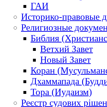
ГАИ
Историко-правовые 
Религиозные докуме
Библия (Христианс
Ветхий Завет
Новый Завет
Коран (Мусульман
Дхаммапада (Будд
Тора (Иудаизм)
Реєстр судових ріше