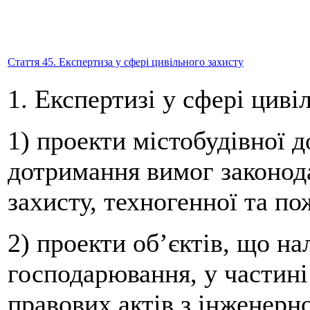
Стаття 45. Експертиза у сфері цивільного захисту
1. Експертизі у сфері циві
1) проекти містобудівної д
дотримання вимог законода
захисту, техногенної та по
2) проекти об’єктів, що на
господарювання, у частин
правових актів з інженерн