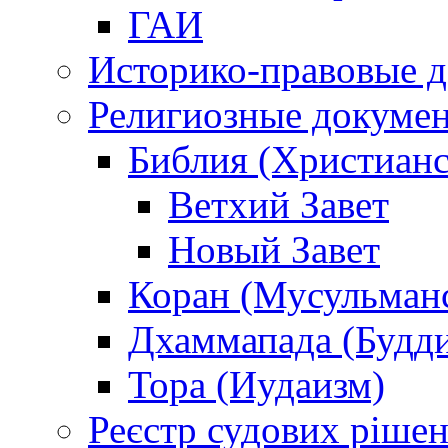
ГАИ
Историко-правовые 
Религиозные докуме
Библия (Христианс
Ветхий Завет
Новый Завет
Коран (Мусульман
Дхаммапада (Будд
Тора (Иудаизм)
Реєстр судових ріше