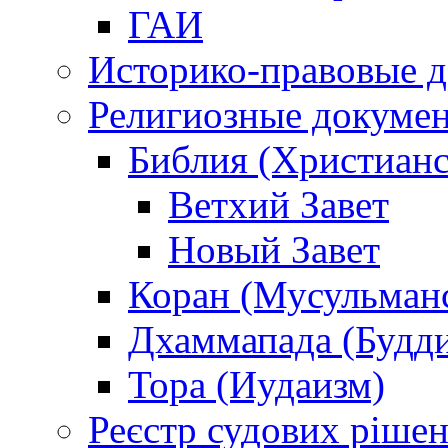
ГАИ
Историко-правовые 
Религиозные докуме
Библия (Христианс
Ветхий Завет
Новый Завет
Коран (Мусульман
Дхаммапада (Будд
Тора (Иудаизм)
Реєстр судових ріше