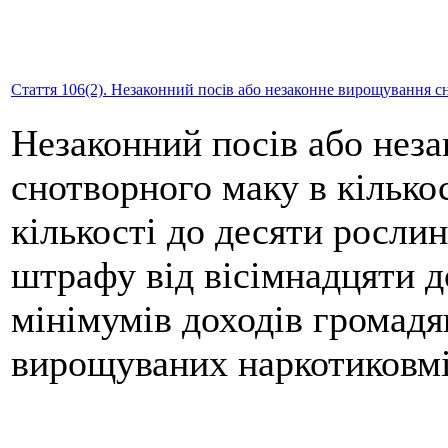
Стаття 106(2). Незаконний посів або незаконне вирощування с
Незаконний посів або нез
снотворного маку в кількос
кількості до десяти рослин
штрафу від вісімнадцяти д
мінімумів доходів громадя
вирощуваних наркотиковмі