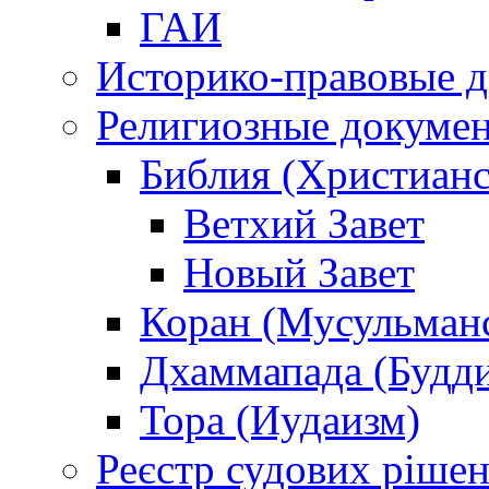
ГАИ
Историко-правовые 
Религиозные докуме
Библия (Христианс
Ветхий Завет
Новый Завет
Коран (Мусульман
Дхаммапада (Будд
Тора (Иудаизм)
Реєстр судових ріше