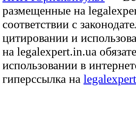
размещенные на legalexper
соответствии с законодат
цитировании и использов
на legalexpert.in.ua обяз
использовании в интернет
гиперссылка на
legalexpert