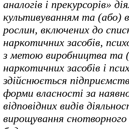
аналогів і прекурсорів» дія
культивуванням та (або) 
рослин, включених до спис
наркотичних засобів, псих
з метою виробництва та (
наркотичних засобів і пси
здійснюється підприємст
форми власності за наявнос
відповідних видів діяльнос
вирощування снотворного м