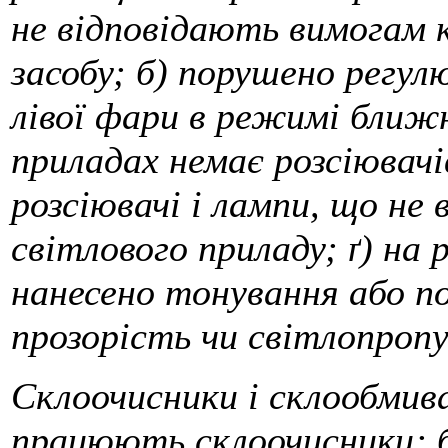
не відповідають вимогам 
засобу; б) порушено регул
лівої фари в режимі ближн
приладах немає розсіювач
розсіювачі і лампи, що не
світлового приладу; ґ) на 
нанесено тонування або п
прозорість чи світлопропу
Склоочисники і склообмива
працюють склоочисники; б