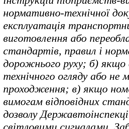
інструкцій підприємств-в
нормативно-технічної док
експлуатація транспортних 
виготовлення або переобл
стандартів, правил і нор
дорожнього руху; б) якщо
технічного огляду або не
проходження; в) якщо ном
вимогам відповідних станд
дозволу Державтоінспекці
світловими сигналами. За