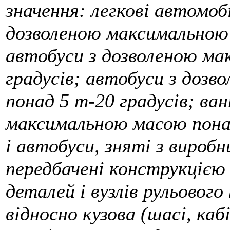
значення: легкові автомоб
дозволеною максимальною м
автобуси з дозволеною ма
градусів; автобуси з доз
понад 5 т-20 градусів; ва
максимальною масою понад
і автобуси, зняті з виробни
передбачені конструкцією
деталей і вузлів рульового
відносно кузова (шасі, ка