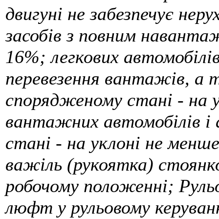
двигуні не забезпечує нер
засобів з повним наванта
16%; легкових автомобілів
перевезення вантажів, а 
спорядженому стані - на 
вантажних автомобілів і 
стані - на уклоні не менш
важіль (рукоятка) стоянко
робочому положенні; Рульо
люфт у рульовому керуванн