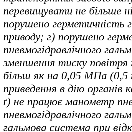
перевищувати не більше н
порушено герметичність г
приводу; г) порушено гер
пневмогідравлічного галь
зменшення тиску повітря 
більш як на 0,05 МПа (0,5 к
приведення в дію органів
ґ) не працює манометр пн
пневмогідравлічного гальм
гальмова система при відк