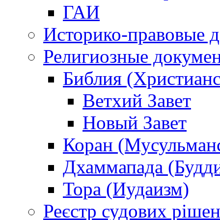
ГАИ
Историко-правовые 
Религиозные докуме
Библия (Христианс
Ветхий Завет
Новый Завет
Коран (Мусульман
Дхаммапада (Будд
Тора (Иудаизм)
Реєстр судових ріше