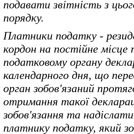
подавати звітність з цьо
порядку.
Платники податку - рези
кордон на постійне місце 
податковому органу деклар
календарного дня, що пере
орган зобов'язаний протяг
отримання такої декларац
зобов'язання та надіслат
платнику податку, який з