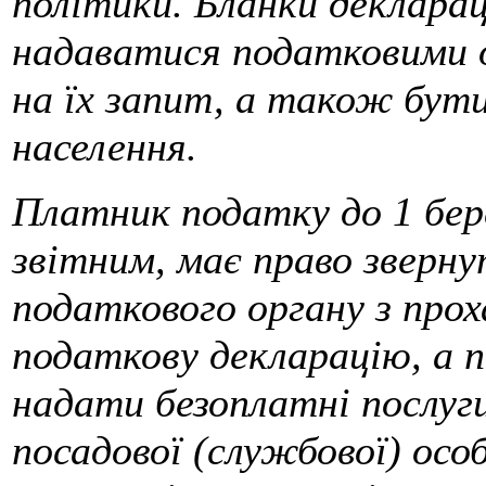
політики. Бланки деклара
надаватися податковими 
на їх запит, а також бут
населення.
Платник податку до 1 бере
звітним, має право зверну
податкового органу з про
податкову декларацію, а п
надати безоплатні послуги
посадової (службової) ос