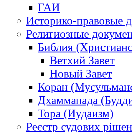
ГАИ
Историко-правовые 
Религиозные докуме
Библия (Христианс
Ветхий Завет
Новый Завет
Коран (Мусульман
Дхаммапада (Будд
Тора (Иудаизм)
Реєстр судових ріше