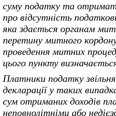
суму податку та отримати
про відсутність податкови
яка здається органам мит
перетину митного кордону
проведення митних процед
цього пункту визначаєтьс
Платники податку звільня
декларації у таких випадк
сум отриманих доходів пла
неповнолітніми або недіє