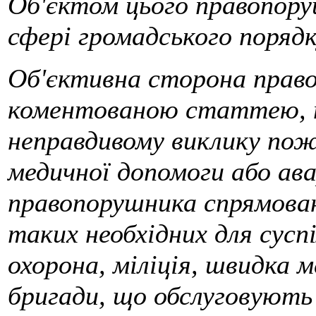
Об'єктом цього правопоруш
сфері громадського порядк
Об'єктивна сторона право
коментованою статтею, п
неправдивому виклику поже
медичної допомоги або ава
правопорушника спрямован
таких необхідних для сус
охорона, міліція, швидка 
бригади, що обслуговують 