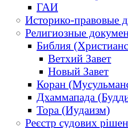
ГАИ
Историко-правовые 
Религиозные докуме
Библия (Христианс
Ветхий Завет
Новый Завет
Коран (Мусульман
Дхаммапада (Будд
Тора (Иудаизм)
Реєстр судових ріше