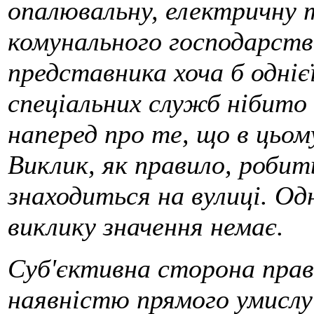
опалювальну, електричну 
комунального господарств
представника хоча б одніє
спеціальних служб нібито
наперед про те, що в цьому
Виклик, як правило, робит
знаходиться на вулиці. Од
виклику значення немає.
Суб'єктивна сторона пра
наявністю прямого умисл