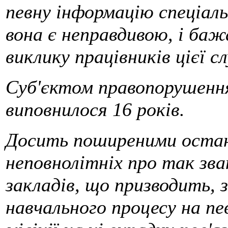
певну інформацію спеціаль
вона є неправдивою, і баж
виклику працівників цієї с
Суб'єктом правопорушення
виповнилося 16 років.
Досить поширеними остан
неповнолітніх про так зва
закладів, що призводить, з
навчального процесу на пев