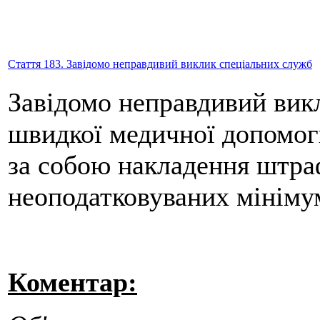
Стаття 183. Завідомо неправдивий виклик спеціальних служб
Завідомо неправдивий викл
швидкої медичної допомоги
за собою накладення штраф
неоподатковуваних мінімум
Коментар: