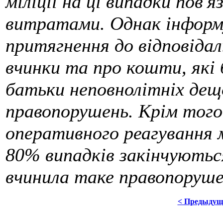
міліції на ці випадки пов'
витратами. Однак інформ
притягнення до відповідал
вчинки та про кошти, які 
батьки неповнолітніх дещо
правопорушень. Крім того
оперативного реагування мі
80% випадків закінчуютьс
вчинила таке правопоруше
< Предыдущ