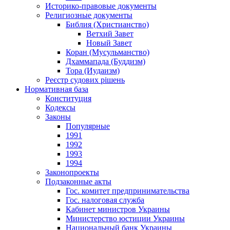
Историко-правовые документы
Религиозные документы
Библия (Христианство)
Ветхий Завет
Новый Завет
Коран (Мусульманство)
Дхаммапада (Буддизм)
Тора (Иудаизм)
Реєстр судових рішень
Нормативная база
Конституция
Кодексы
Законы
Популярные
1991
1992
1993
1994
Законопроекты
Подзаконные акты
Гос. комитет предпринимательства
Гос. налоговая служба
Кабинет министров Украины
Министерство юстиции Украины
Национальный банк Украины