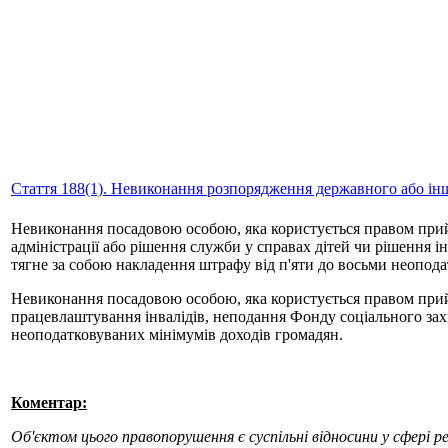
Стаття 188(1). Невиконання розпорядження державного або і
Невиконання посадовою особою, яка користується правом прийня
адміністрації або рішення служби у справах дітей чи рішення 
тягне за собою накладення штрафу від п'яти до восьми неопода
Невиконання посадовою особою, яка користується правом прийм
працевлаштування інвалідів, неподання Фонду соціального захис
неоподатковуваних мінімумів доходів громадян.
Коментар:
Об'єктом цього правопорушення є суспільні відносини у сфері р