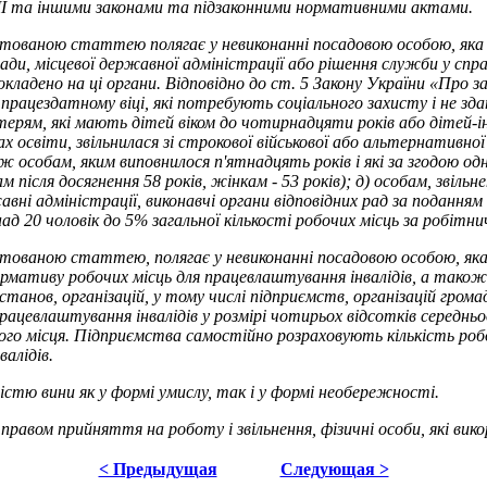
ХІІ та іншими законами та підзаконними нормативними актами.
нтованою статтею полягає у невиконанні посадовою особою, яка 
 ради, місцевої державної адміністрації або рішення служби у сп
покладено на ці органи. Відповідно до ст. 5 Закону України «Про
цездатному віці, які потребують соціального захисту і не здатні
ерям, які мають дітей віком до чотирнадцяти років або дітей-інва
х освіти, звільнилася зі строкової військової або альтернативної 
ж особам, яким виповнилося п'ятнадцять років і які за згодою одн
м після досягнення 58 років, жінкам - 53 років); д) особам, звіль
вні адміністрації, виконавчі органи відповідних рад за поданн
онад 20 чоловік до 5% загальної кількості робочих місць за робіт
нтованою статтею, полягає у невиконанні посадовою особою, яка
мативу робочих місць для працевлаштування інвалідів, а також н
анов, організацій, у тому числі підприємств, організацій громадс
цевлаштування інвалідів у розмірі чотирьох відсотків середньоо
обочого місця. Підприємства самостійно розраховують кількість ро
алідів.
тю вини як у формі умислу, так і у формі необережності.
правом прийняття на роботу і звільнення, фізичні особи, які ви
< Предыдущая
Следующая >