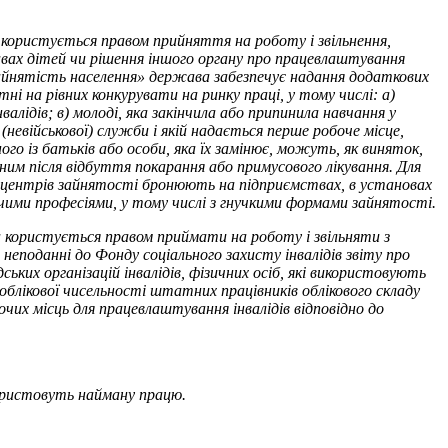
користується правом прийняття на роботу і звільнення,
равах дітей чи рішення іншого органу про працевлаштування
 зайнятість населення» держава забезпечує надання додаткових
 на рівних конкурувати на ринку праці, у тому числі: а)
лідів; в) молоді, яка закінчила або припинила навчання у
(невійськової) служби і якій надається перше робоче місце,
ого із батьків або особи, яка їх замінює, можуть, як виняток,
неним після відбуття покарання або примусового лікування. Для
ям центрів зайнятості бронюють на підприємствах, в установах
ничими професіями, у тому числі з гнучкими формами зайнятості.
 користується правом приймати на роботу і звільняти з
еподанні до Фонду соціального захисту інвалідів звіту про
ьких організацій інвалідів, фізичних осіб, які використовують
блікової чисельності штатних працівників облікового складу
бочих місць для працевлаштування інвалідів відповідно до
користовуть найману працю.