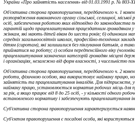
України «Про зайнятість населення» від 01.03.1991 р. № 803-
Об'єктивна сторона правопорушення, передбаченого ч. 1 коме
розпорядження виконавчого органу сільської, селищної, міської
осіб, забезпечення роботою яких відповідно до законодавства 
гарантій щодо працевлаштування працездатним громадянам у пра
жінкам, які мають дітей віком до шести років; б) одиноким мат
середніх загальноосвітніх школах, професійно-технічних заклада
дітям (сиротам), які залишилися без піклування батьків, а тако
прийматися на роботу; г) особам передпенсійного віку (чоловіка
працевлаштування зазначених категорій громадян місцеві держа
і організаціях, незалежно від форм власності, з чисельністю п
Об'єктивна сторона правопорушення, передбаченого ч. 2 коме
роботи, фізичною особою, яка використовує найману працю, нор
зайнятість та працевлаштування інвалідів. Для підприємств, уст
найману працю, установлюється норматив робочих місць для пра
за рік, а якщо працює від 8 до 25 осіб, - у кількості одного р
встановленого нормативу і забезпечують працевлаштування інв
Суб'єктивна сторона правопорушення характеризується наявніс
Суб'єктом правопорушення є посадові особи, які користуються 