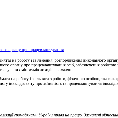
ншого органу про працевлаштування
ття на роботу і звільнення, розпорядження виконавчого органу с
іншого органу про працевлаштування осіб, забезпечення роботою я
тковуваних мінімумів доходів громадян.
ати на роботу і звільняти з роботи, фізичною особою, яка вик
ту інвалідів звіту про зайнятість та працевлаштування інваліді
еалізації громадянами України права на працю. Зазначені відноси