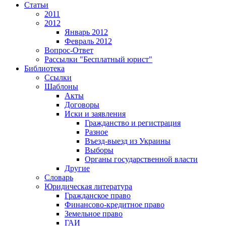
Статьи
2011
2012
Январь 2012
Февраль 2012
Вопрос-Ответ
Рассылки "Бесплатный юрист"
Библиотека
Ссылки
Шаблоны
Акты
Договоры
Иски и заявления
Гражданство и регистрация
Разное
Въезд-выезд из Украины
Выборы
Органы государственной власти
Другие
Словарь
Юридическая литература
Гражданское право
Финансово-кредитное право
Земельное право
ГАИ