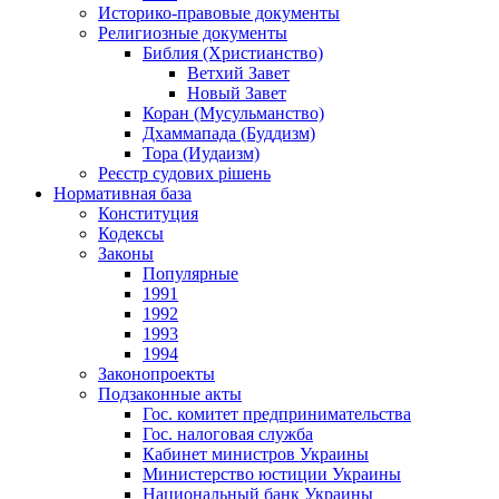
Историко-правовые документы
Религиозные документы
Библия (Христианство)
Ветхий Завет
Новый Завет
Коран (Мусульманство)
Дхаммапада (Буддизм)
Тора (Иудаизм)
Реєстр судових рішень
Нормативная база
Конституция
Кодексы
Законы
Популярные
1991
1992
1993
1994
Законопроекты
Подзаконные акты
Гос. комитет предпринимательства
Гос. налоговая служба
Кабинет министров Украины
Министерство юстиции Украины
Национальный банк Украины