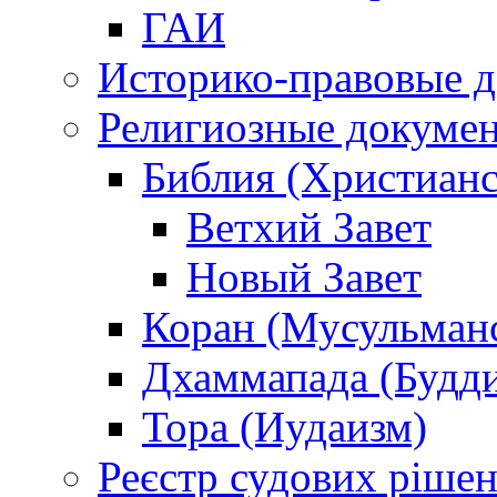
ГАИ
Историко-правовые 
Религиозные докуме
Библия (Христианс
Ветхий Завет
Новый Завет
Коран (Мусульман
Дхаммапада (Будд
Тора (Иудаизм)
Реєстр судових ріше