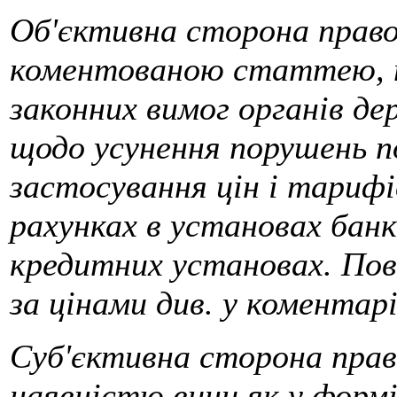
Об'єктивна сторона право
коментованою статтею, п
законних вимог органів д
щодо усунення порушень 
застосування цін і тарифі
рахунках в установах банк
кредитних установах. По
за цінами див. у коментар
Суб'єктивна сторона пра
наявністю вини як у формі