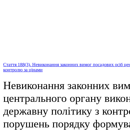
Стаття 188(3). Невиконання законних вимог посадових осіб цен
контролю за цінами
Невиконання законних вим
центрального органу викон
державну політику з контр
порушень порядку формува