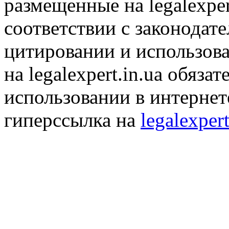
размещенные на legalexper
соответствии с законодат
цитировании и использов
на legalexpert.in.ua обяз
использовании в интернет
гиперссылка на
legalexpert