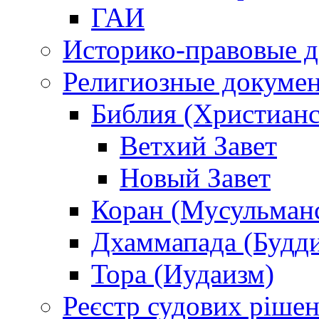
ГАИ
Историко-правовые 
Религиозные докуме
Библия (Христианс
Ветхий Завет
Новый Завет
Коран (Мусульман
Дхаммапада (Будд
Тора (Иудаизм)
Реєстр судових ріше