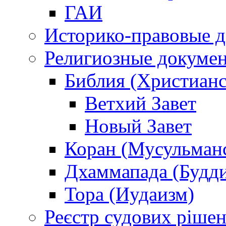
ГАИ
Историко-правовые 
Религиозные докуме
Библия (Христианс
Ветхий Завет
Новый Завет
Коран (Мусульман
Дхаммапада (Будд
Тора (Иудаизм)
Реєстр судових ріше