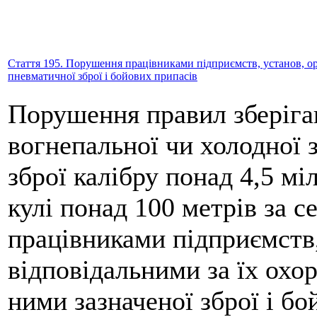
Стаття 195. Порушення працівниками підприємств, установ, орг
пневматичної зброї і бойових припасів
Порушення правил зберіга
вогнепальної чи холодної 
зброї калібру понад 4,5 мі
кулі понад 100 метрів за с
працівниками підприємств,
відповідальними за їх охо
ними зазначеної зброї і бо