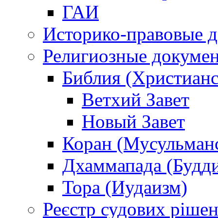
ГАИ
Историко-правовые 
Религиозные докуме
Библия (Христианс
Ветхий Завет
Новый Завет
Коран (Мусульман
Дхаммапада (Будд
Тора (Иудаизм)
Реєстр судових ріше