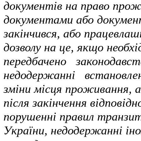
документів на право прожи
документами або документ
закінчився, або працевлаш
дозволу на це, якщо необх
передбачено законодавс
недодержанні встановлено
зміни місця проживання, аб
після закінчення відповідн
порушенні правил транзит
України, недодержанні ін