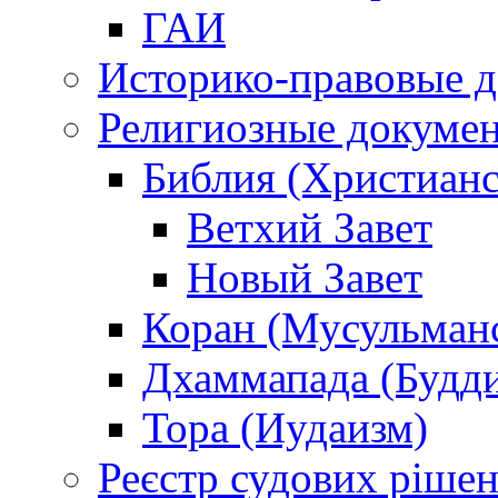
ГАИ
Историко-правовые 
Религиозные докуме
Библия (Христианс
Ветхий Завет
Новый Завет
Коран (Мусульман
Дхаммапада (Будд
Тора (Иудаизм)
Реєстр судових ріше