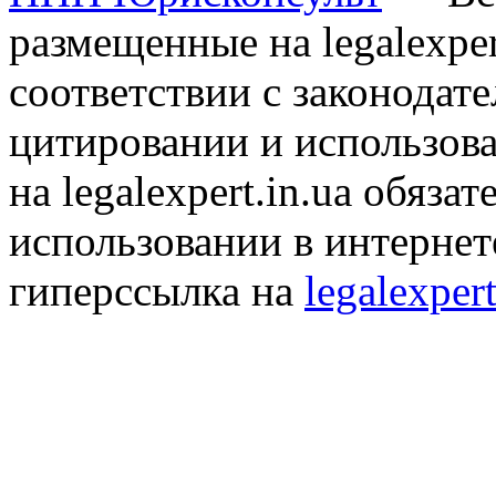
размещенные на legalexper
соответствии с законодат
цитировании и использов
на legalexpert.in.ua обяз
использовании в интернет
гиперссылка на
legalexpert