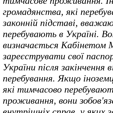
тимчасове проживання. Ін
громадянства, які перебув
законній підставі, вваж
перебувають в Україні. Вон
визначається Кабінетом М
зареєструвати свої паспор
України після закінчення 
перебування. Якщо іноземц
які тимчасово перебувают
проживання, вони зобов'яз
внутрішніх справ, у яких 