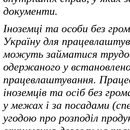
документи.
Іноземці та особи без гро
Україну для працевлаштув
можуть займатися трудов
одержаного у встановлено
працевлаштування. Праце
іноземців та осіб без гро
у межах і за посадами (сп
угодою про розподіл проду