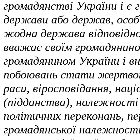
громадянстві України і є 
держави або держав, особа
жодна держава відповідно
вважає своїм громадянином
громадянином України і вн
побоювань стати жертвою
раси, віросповідання, нац
(підданства), належності 
політичних переконань, пе
громадянської належност