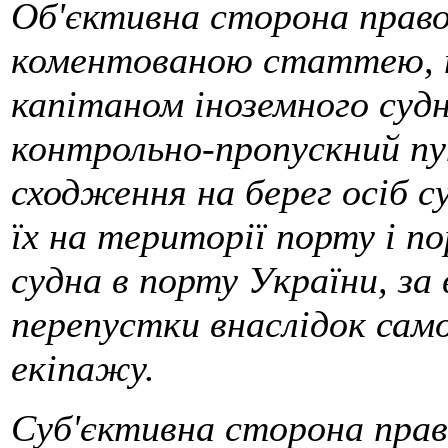
Об'єктивна сторона право
коментованою статтею, п
капітаном іноземного судна
контрольно-пропускний пу
сходження на берег осіб с
їх на території порту і п
судна в порту України, за
перепустки внаслідок само
екіпажу.
Суб'єктивна сторона пра