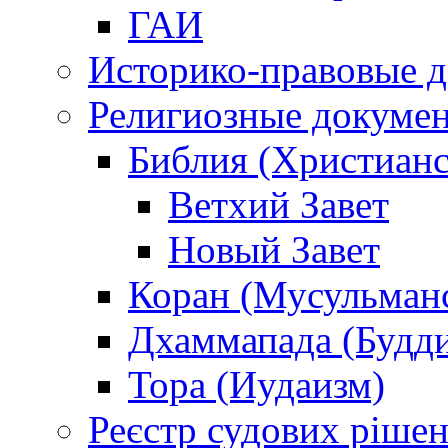
ГАИ
Историко-правовые 
Религиозные докуме
Библия (Христианс
Ветхий Завет
Новый Завет
Коран (Мусульман
Дхаммапада (Будд
Тора (Иудаизм)
Реєстр судових ріше