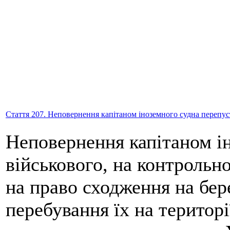
Стаття 207. Неповернення капітаном іноземного судна перепус
Неповернення капітаном ін
військового, на контрольн
на право сходження на бере
перебування їх на територі