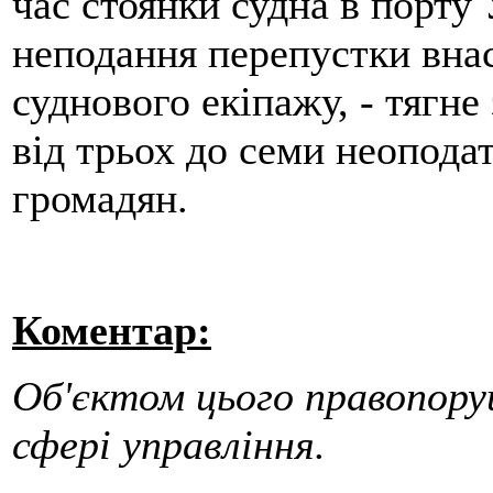
час стоянки судна в порту 
неподання перепустки внас
суднового екіпажу, - тягн
від трьох до семи неопода
громадян.
Коментар:
Об'єктом цього правопоруш
сфері управління.