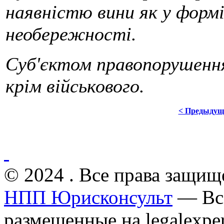
наявністю вини як у формі
необережності.
Суб'єктом правопорушення
крім військового.
< Предыдущ
© 2024 . Все права защищ
НПП Юрисконсульт
— Все
размещенные на legalexper