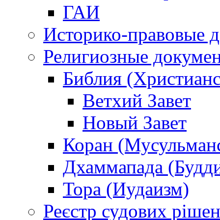
ГАИ
Историко-правовые 
Религиозные докуме
Библия (Христианс
Ветхий Завет
Новый Завет
Коран (Мусульман
Дхаммапада (Будд
Тора (Иудаизм)
Реєстр судових ріше