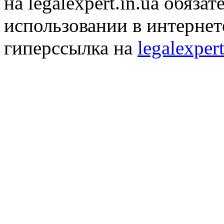
на legalexpert.in.ua обяз
использовании в интернет
гиперссылка на
legalexpert