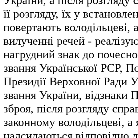
України, а після розгляду 
її розгляду, їх у встановл
повертають володільцеві, 
вилученні речей - реалізую
нагрудний знак до почесно
звання Української РСР, П
Президії Верховної Ради У
звання України, відзнаки 
зброя, після розгляду спр
законному володільцеві, а
надсилаються відповідно д