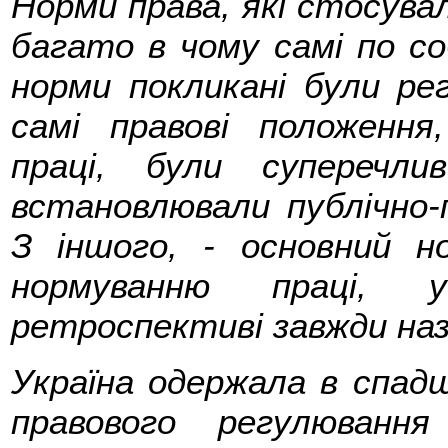
Норми права, які стосувал
багато в чому самі по собі
норми покликані були рег
самі правові положенн
праці, були суперечл
встановлювали публічно-
З іншого, - основний н
нормуванню праці, 
ретроспективі завжди наз
Україна одержала в спад
правового регулювання