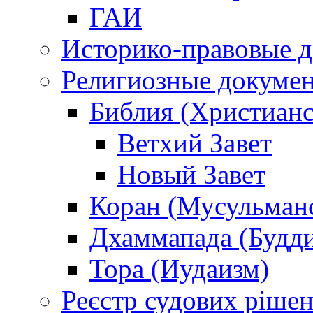
ГАИ
Историко-правовые 
Религиозные докуме
Библия (Христианс
Ветхий Завет
Новый Завет
Коран (Мусульман
Дхаммапада (Будд
Тора (Иудаизм)
Реєстр судових ріше