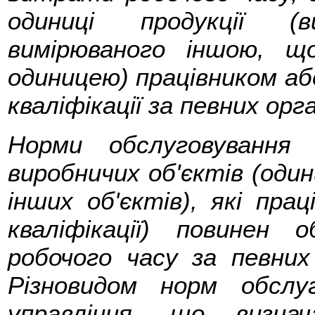
одиниці продукції (
вимірюваного іншою, щ
одиницею) працівником або
кваліфікації за певних орг
Норми обслуговування
виробничих об'єктів (один
інших об'єктів), які прац
кваліфікації) повинен
робочого часу за певних 
Різновидом норм обслу
управління, що визнач