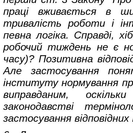
праці вживається в ши
тривалість роботи і ін
певна логіка. Справді, х
робочий тиждень не є н
часу)? Позитивна відпові
Але застосування пон
інституту нормування пра
виправданим, оскіль
законодавстві терміно
застосування відповідних