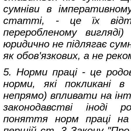
сумніви в імперативном
статті, - це їх відт
переробленому вигляді)
юридично не підлягає сум
як обов'язкових, а не рек
5. Норми праці - це род
норми, які покликані в
непрямо) впливати на інте
законодавстві іноді 
поняття норм праці на 
першій ст. 3 Закону "Пр