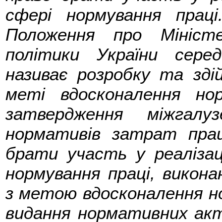
сфері нормування прац
Положення про Мініст
політики України сере
називає розробку та зді
меті вдосконалення но
затвердження міжгалу
нормативів затрат прац
брати участь у реалізац
нормування праці, виконан
з метою вдосконалення но
видання нормативних акті