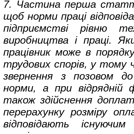
7. Частина перша статт
щоб норми праці відповід
підприємстві рівню техн
виробництва і праці. Як
працівник може в порядк
трудових спорів, у тому 
звернення з позовом до
норми, а при відрядній
також здійснення допла
перерахунку розміру опл
відповідають існуючим