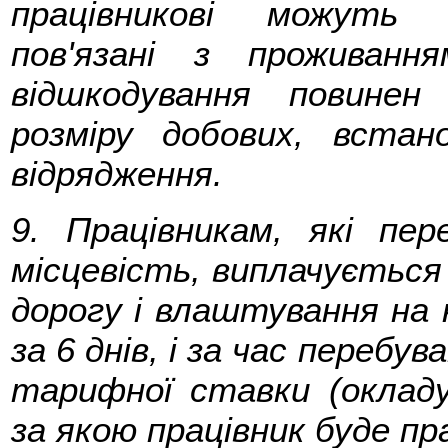
працівникові можуть 
пов'язані з проживанн
відшкодування повине
розміру добових, встан
відрядження.
9. Працівникам, які пе
місцевість, виплачується 
дорогу і влаштування на н
за 6 днів, і за час перебув
тарифної ставки (окладу
за якою працівник буде пр