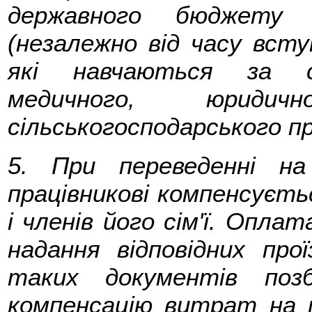
державного бюджету і
(незалежно від часу всту
які навчаються за сп
медичного, юридич
сільськогосподарського п
5. При переведенні н
працівникові компенсуєть
і членів його сім'ї. Опла
надання відповідних про
таких документів поз
компенсацію витрат на 