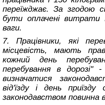
переїжджає. За згодою 
бути оплачені витрати 
ваги.
7. Працівники, які пе
місцевість, мають пра
кожний день перебува
перебування в дорозі" 
визначатися законодав
від'їзду і день приїзд
законодавством повинна 