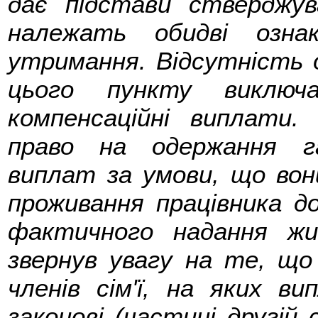
дає підстави стверджу
належать обидві озна
утримання. Відсутність од
цього пункту виключ
компенсаційні виплати.
право на одержання га
виплат за умови, що вон
проживання працівника до
фактичного надання жи
звернув увагу на те, що
членів сім'ї, на яких в
законові (частині другій