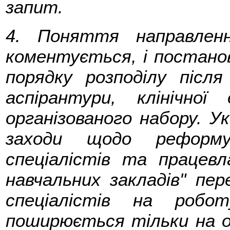
запит.
4. Поняття направле
коментується, і постано
порядку розподілу після
аспірантури, клінічно
організованого набору. У
заходи щодо реформу
спеціалістів та працев
навчальних закладів" пе
спеціалістів на робо
поширюється тільки на ос