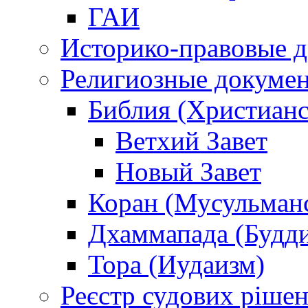
ГАИ
Историко-правовые 
Религиозные докуме
Библия (Христианс
Ветхий Завет
Новый Завет
Коран (Мусульман
Дхаммапада (Будд
Тора (Иудаизм)
Реєстр судових ріше