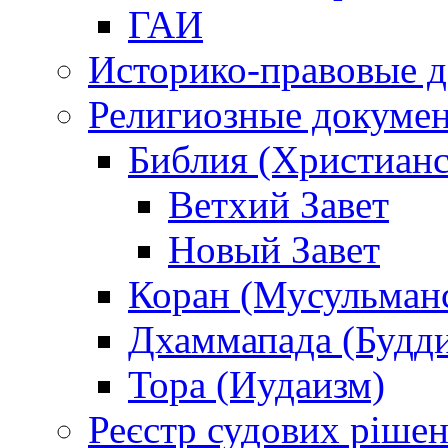
ГАИ
Историко-правовые 
Религиозные докуме
Библия (Христианс
Ветхий Завет
Новый Завет
Коран (Мусульман
Дхаммапада (Будд
Тора (Иудаизм)
Реєстр судових ріше