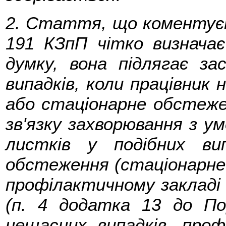
2. Стаття, що коментуєт
191 КЗпП чітко визначає
думку, вона підлягає за
випадків, коли працівник
або стаціонарне обстеж
зв'язку захворювання з ум
листків у подібних ви
обстеження (стаціонарне 
профілактичному закладі 
(п. 4 додатка 13 до По
нещасних випадків, профе