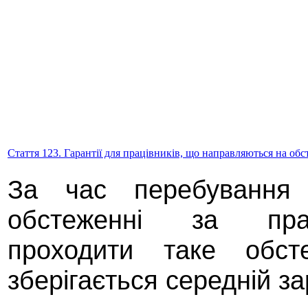
Стаття 123. Гарантії для працівників, що направляються на об
За час перебування
обстеженні за прац
проходити таке обсте
зберігається середній за