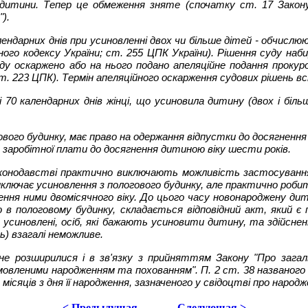
я дитини. Тепер це обмеження зняте (спочатку ст. 17 Закону
).
календарних днів при усиновленні двох чи більше дітей - обчисл
ого кодексу України; ст. 255 ЦПК України). Рішення суду наби
 оскаржено або на нього подано апеляційне подання прокурора
(ст. 223 ЦПК). Термін апеляційного оскарження судових рішень 
 і 70 календарних днів жінці, що усиновила дитину (двох і біл
ового будинку, має право на одержання відпустки до досягненн
я заробітної плати до досягнення дитиною віку шести років.
законодавстві практично виключають можливість застосуванн
лючає усиновлення з пологового будинку, але практично робить
ення ними двомісячного віку. До цього часу новонароджену д
'ю в пологовому будинку, складається відповідний акт, який 
и усиновлені, осіб, які бажають усиновити дитину, та здійсне
нь) взагалі неможливе.
 розширилися і в зв'язку з прийняттям Закону "Про загальн
еними народженням та похованням". П. 2 ст. 38 названого За
ісяців з дня її народження, зазначеного у свідоцтві про народж
< Предыдущая
Следующая >