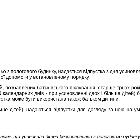
о з пологового будинку, надається відпустка з дня усиновл
ної допомоги у встановленому порядку.
ей, позбавлених батьківського піклування, старше трьох рок
календарних днів - при усиновленні двох і більше дітей) 
устка може бути використана також батьком дитини.
ьше дітей), надаються відпустки для догляду за нею на ум
кам, що усиновили дітей безпосередньо з пологового будинку.