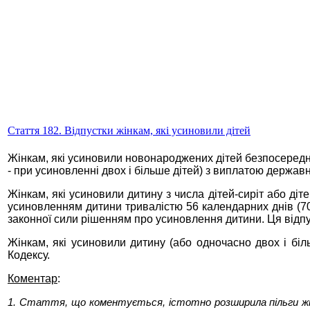
Стаття 182. Відпустки жінкам, які усиновили дітей
Жінкам, які усиновили новонароджених дітей безпосереднь
- при усиновленні двох і більше дітей) з виплатою держав
Жінкам, які усиновили дитину з числа дітей-сиріт або діт
усиновленням дитини тривалістю 56 календарних днів (70 
законної сили рішенням про усиновлення дитини. Ця відп
Жінкам, які усиновили дитину (або одночасно двох і біл
Кодексу.
Коментар
:
1. Стаття, що коментується, істотно розширила пільги жін