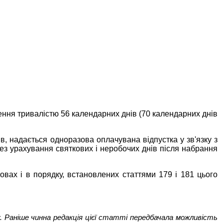
ення тривалістю 56 календарних днів (70 календарних днів
ів, надається одноразова оплачувана відпустка у зв'язку з
без урахування святкових і неробочих днів після набрання
овах і в порядку, встановлених статтями 179 і 181 цього
 Раніше чинна редакція цієї статті передбачала можливість