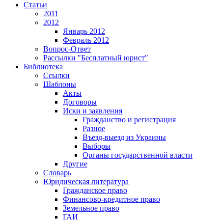
Статьи
2011
2012
Январь 2012
Февраль 2012
Вопрос-Ответ
Рассылки "Бесплатный юрист"
Библиотека
Ссылки
Шаблоны
Акты
Договоры
Иски и заявления
Гражданство и регистрация
Разное
Въезд-выезд из Украины
Выборы
Органы государственной власти
Другие
Словарь
Юридическая литература
Гражданское право
Финансово-кредитное право
Земельное право
ГАИ