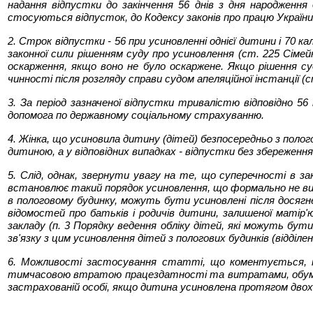
надання відпустки до закінчення 56 днів з дня народженн
стосуються відпусток, до Кодексу законів про працю України"
2. Строк відпустки - 56 при усиновленні однієї дитини і 70 
законної сили рішенням суду про усиновлення (ст. 225 Сімейн
оскарження, якщо воно не було оскаржене. Якщо рішення суду
чинності після розгляду справи судом апеляційної інстанції 
3. За період зазначеної відпустки тривалістю відповідно 56
допомога по державному соціальному страхуванню.
4. Жінка, що усиновила дитину (дітей) безпосередньо з полог
дитиною, а у відповідних випадках - відпустки без збереженн
5. Слід, однак, звернути увагу на те, що суперечності в 
встановлює такий порядок усиновлення, що формально не вик
в пологовому будинку, можуть бути усиновлені після досягн
відомостей про батьків і родичів дитини, залишеної матір
закладу (п. 3 Порядку ведення обліку дітей, які можуть бут
зв'язку з цим усиновлення дітей з пологових будинків (відділе
6. Можливості застосування статті, що коментується, не
тимчасовою втратою працездатності та витратами, обумовл
застрахованій особі, якщо дитина усиновлена протягом двох м