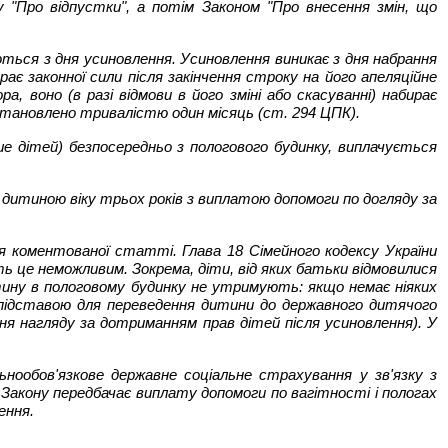
 "Про відпустки", а потім Законом "Про внесення змін, що
юються з дня усиновлення. Усиновлення виникає з дня набрання
рає законної сили після закінчення строку на його апеляційне
, воно (в разі відмови в його зміні або скасуванні) набирає
встановлено тривалістю один місяць (ст. 294 ЦПК).
ьше дітей) безпосередньо з пологового будинку, виплачується
я дитиною віку трьох років з виплатою допомоги по догляду за
я коментованої статті. Глава 18 Сімейного кодексу України
 це неможливим. Зокрема, діти, від яких батьки відмовилися
итину в пологовому будинку не утримують: якщо немає ніяких
є підставою для переведення дитини до державного дитячого
ння нагляду за дотриманням прав дітей після усиновлення). У
ообов'язкове державне соціальне страхування у зв'язку з
кону передбачає виплату допомоги по вагітності і пологах
ення.