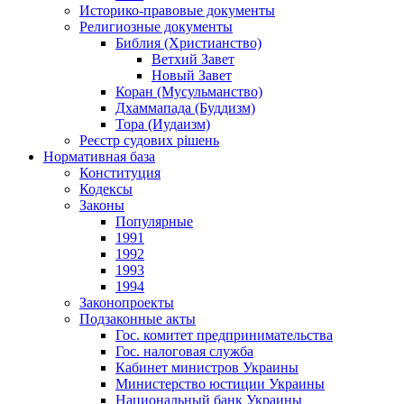
Историко-правовые документы
Религиозные документы
Библия (Христианство)
Ветхий Завет
Новый Завет
Коран (Мусульманство)
Дхаммапада (Буддизм)
Тора (Иудаизм)
Реєстр судових рішень
Нормативная база
Конституция
Кодексы
Законы
Популярные
1991
1992
1993
1994
Законопроекты
Подзаконные акты
Гос. комитет предпринимательства
Гос. налоговая служба
Кабинет министров Украины
Министерство юстиции Украины
Национальный банк Украины