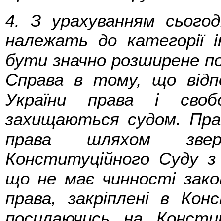
4. З урахуванням сьогодн
належать до категорії і
бути значно розширене по
Справа в тому, що відп
України права і своб
захищаються судом. Пра
права шляхом звер
Конституційного Суду з
що не має чинності зако
права, закріплені в Кон
посилаючись на Консти