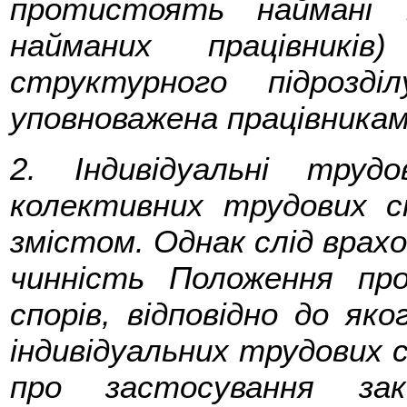
протистоять наймані п
найманих працівникі
структурного підрозді
уповноважена працівниками
2. Індивідуальні труд
колективних трудових сп
змістом. Однак слід врах
чинність Положення пр
спорів, відповідно до яко
індивідуальних трудових 
про застосування зак