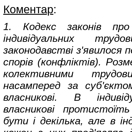
Коментар
:
1. Кодекс законів пр
індивідуальних труд
законодавстві з'явилося
спорів (конфліктів). Розм
колективними трудов
насамперед за суб'єкто
власникові. В індиві
власникові протистоїть
бути і декілька, але в і