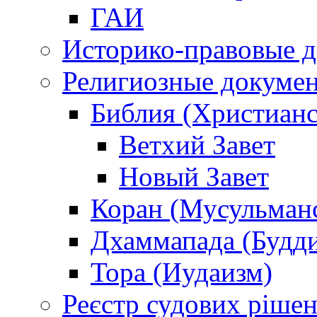
ГАИ
Историко-правовые 
Религиозные докуме
Библия (Христианс
Ветхий Завет
Новый Завет
Коран (Мусульман
Дхаммапада (Будд
Тора (Иудаизм)
Реєстр судових ріше