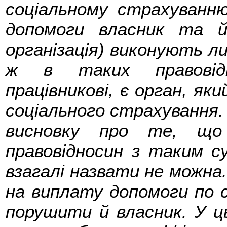
соціальному страхуванн
допомоги власник та й
організація) виконують л
ж в таких правовідн
працівникові, є орган, як
соціального страхування.
висновку про те, що 
правовідносин з таким с
взагалі назвати не можна.
на виплату допомоги по 
порушити й власник. У ць