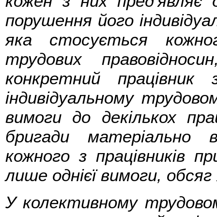
кожен з них пред'являє 
порушення його індивідуа
яка стосується кожно
трудових правовіднос
конкретний працівник
індивідуальному трудово
вимоги до декількох прац
бригади матеріально в
кожного з працівників п
лише однієї вимоги, обсяг 
У колективному трудовому