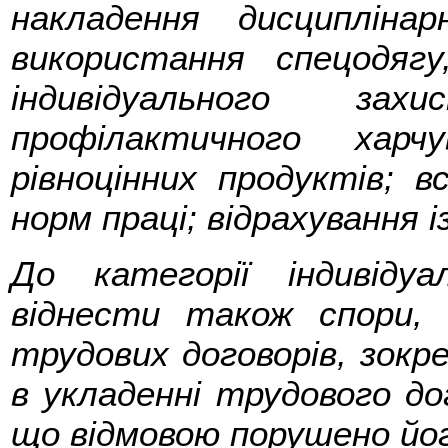
накладення дисципліна
використання спецодягу
індивідуального зах
профілактичного хар
рівноцінних продуктів; 
норм праці; відрахування 
До категорії індивіду
віднести також спори, 
трудових договорів, зокре
в укладенні трудового до
що відмовою порушено йог