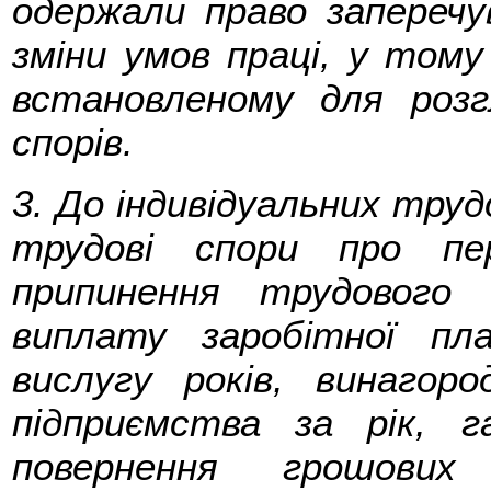
одержали право запереч
зміни умов праці, у тому 
встановленому для розг
спорів.
3. До індивідуальних труд
трудові спори про пе
припинення трудового
виплату заробітної пл
вислугу років, винаго
підприємства за рік, г
повернення грошових