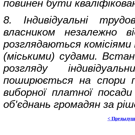
повинен бути кваліфікова
8. Індивідуальні труд
власником незалежно в
розглядаються комісіями 
(міськими) судами. Вста
розгляду індивідуал
поширюється на спори п
виборної платної посади
об'єднань громадян за ріш
< Предыдущ