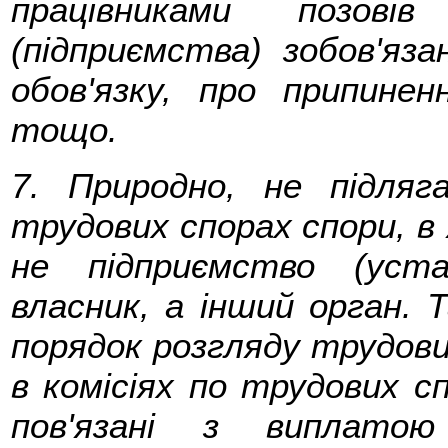
працівниками позові
(підприємства) зобов'яз
обов'язку, про припине
тощо.
7. Природно, не підляг
трудових спорах спори, в
не підприємство (уста
власник, а інший орган. 
порядок розгляду трудови
в комісіях по трудових с
пов'язані з виплато