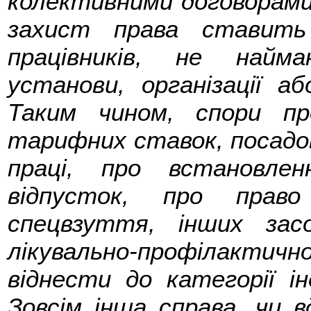
колективними договорами
захист права ставить
працівників, не найма
установи, організації аб
Таким чином, спори пр
тарифних ставок, посадов
праці, про встановле
відпусток, про право
спецвзуття, інших засо
лікувально-профілакти
віднести до категорії ін
Зовсім інша справа, чи в