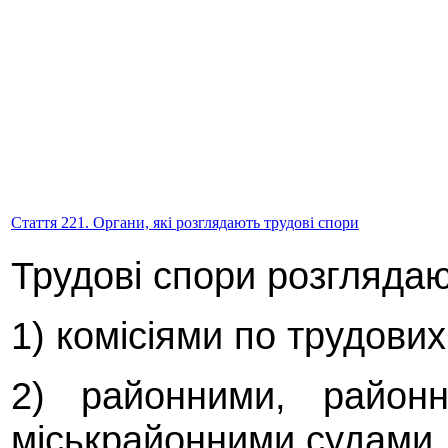
Стаття 221. Органи, які розглядають трудові спори
Трудові спори розглядаю
1) комісіями по трудових
2) районними, районн
міськрайонними судами.