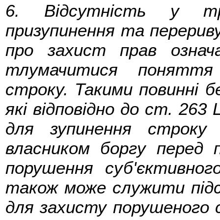
6. Відсутність у тру
призупинення та перериву
про захист прав озна
тлумачитися поняття 
строку. Такими повинні б
які відповідно до ст. 263
для зупинення строку 
власником боргу перед п
порушення суб'єктивног
також може служити під
для захисту порушеного 