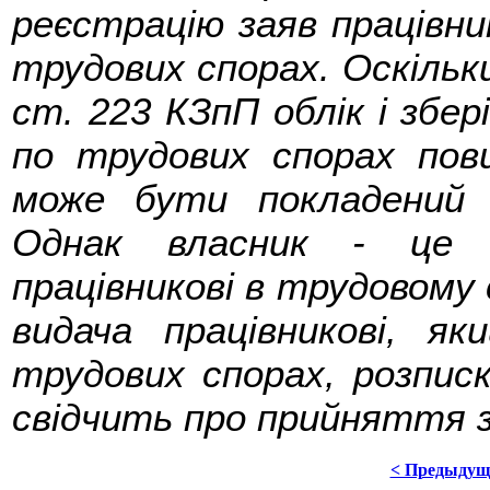
реєстрацію заяв працівник
трудових спорах. Оскільк
ст. 223 КЗпП облік і збері
по трудових спорах пов
може бути покладений 
Однак власник - це 
працівникові в трудовому 
видача працівникові, як
трудових спорах, розпис
свідчить про прийняття з
< Предыдущ