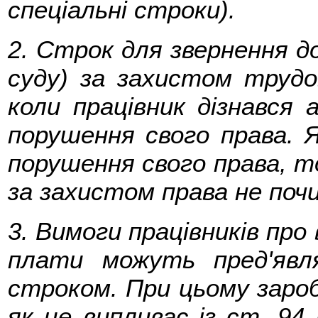
спеціальні строки).
2. Строк для звернення до
суду) за захистом трудо
коли працівник дізнався 
порушення свого права. Я
порушення свого права, т
за захистом права не поч
3. Вимоги працівників про
плати можуть пред'явл
строком. При цьому зароб
як це випливає із ст. 94 