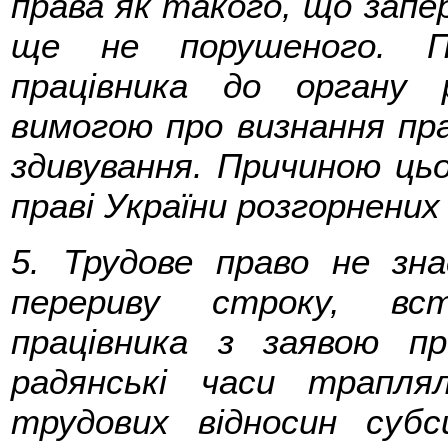
права як такого, що запе
ще не порушеного. Пе
працівника до органу 
вимогою про визнання пра
здивування. Причиною ць
праві України розгорнених
5. Трудове право не зн
перериву строку, вст
працівника з заявою п
радянські часи трапля
трудових відносин субс