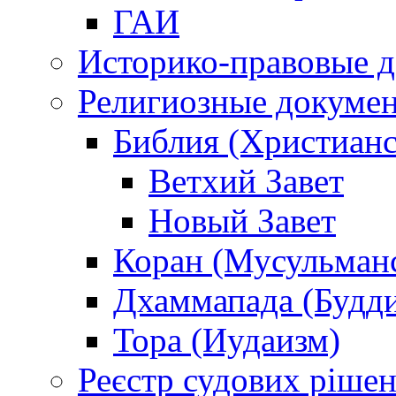
ГАИ
Историко-правовые 
Религиозные докуме
Библия (Христианс
Ветхий Завет
Новый Завет
Коран (Мусульман
Дхаммапада (Будд
Тора (Иудаизм)
Реєстр судових ріше