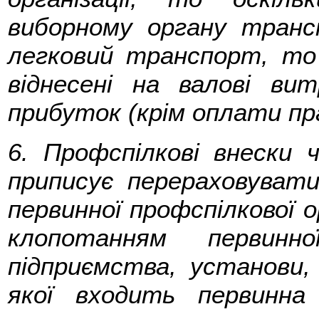
виборному органу транс
легковий транспорт, т
віднесені на валові ви
прибуток (крім оплати прац
6. Профспілкові внески
приписує перераховувати
первинної профспілкової о
клопотанням первинної
підприємства, установи, 
якої входить первинна 