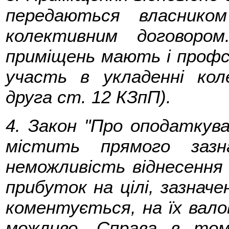
передаються власнико
колективним договоро
приміщень мають і профспі
участь в укладенні кол
друга ст. 12 КЗпП).
4. Закон "Про оподаткув
містить прямого зазн
неможливість віднесення
прибуток на цілі, зазначе
коментується, на їх вало
можливо. Справа в том