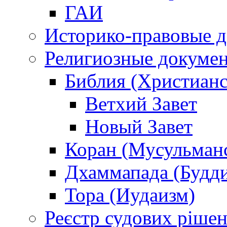
ГАИ
Историко-правовые 
Религиозные докуме
Библия (Христианс
Ветхий Завет
Новый Завет
Коран (Мусульман
Дхаммапада (Будд
Тора (Иудаизм)
Реєстр судових ріше