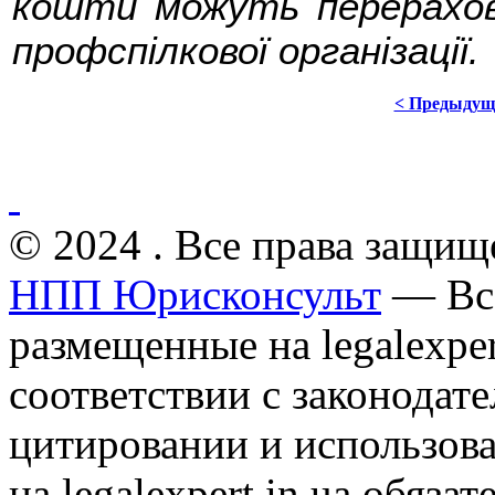
кошти можуть перерахов
профспілкової організації.
< Предыдущ
© 2024 . Все права защищ
НПП Юрисконсульт
— Все
размещенные на legalexper
соответствии с законодат
цитировании и использов
на legalexpert.in.ua обяз