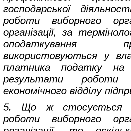
господарської діяльнос
роботи виборного орга
організації, за термінол
оподаткування пр
використовуються у влас
платника податку на
результати роботи 
економічного відділу підп
5. Що ж стосується т
роботи виборного орга
організації, то оскіл