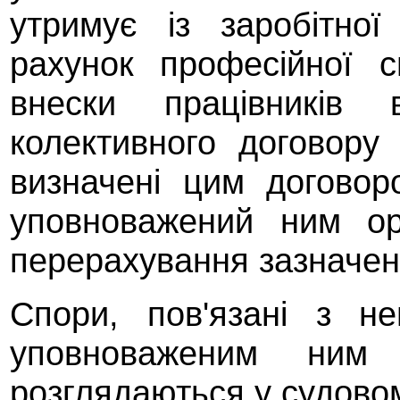
утримує із заробітно
рахунок професійної с
внески працівників 
колективного договору
визначені цим догово
уповноважений ним ор
перерахування зазначен
Спори, пов'язані з н
уповноваженим ним 
розглядаються у судово