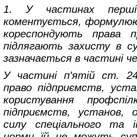
1. У частинах перш
коментується, формулюют
кореспондують права пр
підлягають захисту в с
зазначається в частині ч
У частині п'ятій ст. 
право підприємств, уста
користування профспі
підприємств, установ, о
силу спеціального та і
норми їй не можуть су