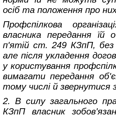
осіб та положення про них
Профспілкова організа
власника передання їй о
п'ятій ст. 249 КЗпП, без 
але після укладення догов
у користування профспілко
вимагати передання об'є
тому числі й звернутися з
2. В силу загального пр
КЗпП власник зобов'яза