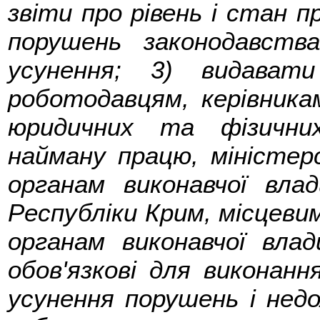
звіти про рівень і стан 
порушень законодавст
усунення; 3) видават
роботодавцям, керівник
юридичних та фізични
найману працю, міністе
органам виконавчої влад
Республіки Крим, місцеви
органам виконавчої влад
обов'язкові для виконанн
усунення порушень і недол