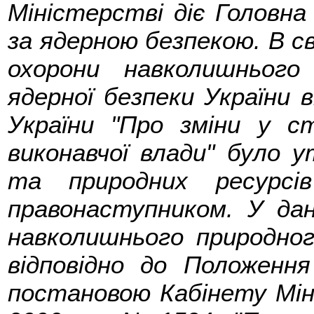
Міністерстві діє Головна
за ядерною безпекою. В св
охорони навколишньог
ядерної безпеки України 
України "Про зміни у с
виконавчої влади" було у
та природних ресурсі
правонаступником. У да
навколишнього природног
відповідно до Положенн
постановою Кабінету Міні