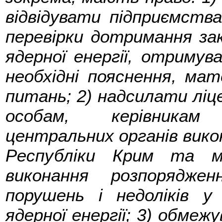
відвідувати підприємства
перевірки дотримання за
ядерної енергії, отримув
необхідні пояснення, ма
питань; 2) надсилати ліц
особам, керівникам 
центральних органів вико
Республіки Крим та мі
виконання розпорядже
порушень і недоліків у
ядерної енергії; 3) обме