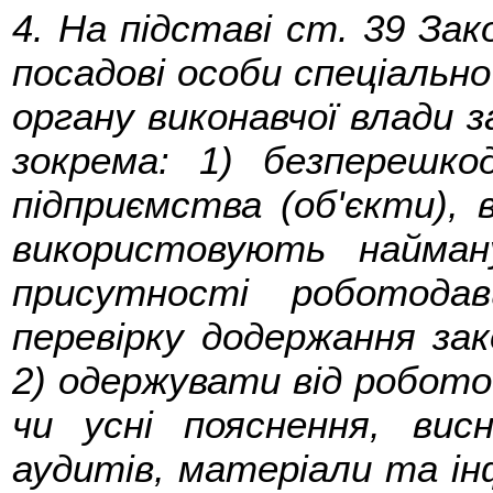
4. На підставі ст. 39 Зак
посадові особи спеціальн
органу виконавчої влади 
зокрема: 1) безперешкод
підприємства (об'єкти), 
використовують найма
присутності роботода
перевірку додержання зак
2) одержувати від роботод
чи усні пояснення, вис
аудитів, матеріали та ін