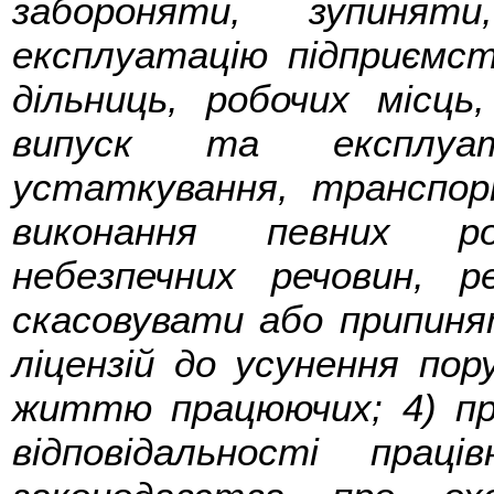
забороняти, зупинят
експлуатацію підприємст
дільниць, робочих місць,
випуск та експлуат
устаткування, транспор
виконання певних ро
небезпечних речовин, р
скасовувати або припинят
ліцензій до усунення по
життю працюючих; 4) пр
відповідальності прац