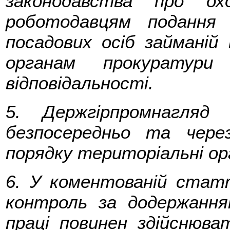
законодавства про ох
роботодавцям подання 
посадових осіб займаній
органам прокуратур
відповідальності.
5. Держгірпромнагляд 
безпосередньо та чере
порядку територіальні ор
6. У коментованій стат
контроль за додержання
праці повинен здійснюв