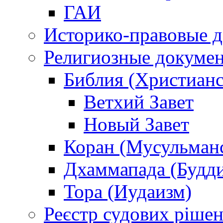
ГАИ
Историко-правовые 
Религиозные докуме
Библия (Христианс
Ветхий Завет
Новый Завет
Коран (Мусульман
Дхаммапада (Будд
Тора (Иудаизм)
Реєстр судових ріше