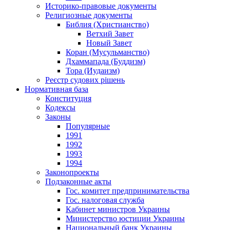
Историко-правовые документы
Религиозные документы
Библия (Христианство)
Ветхий Завет
Новый Завет
Коран (Мусульманство)
Дхаммапада (Буддизм)
Тора (Иудаизм)
Реєстр судових рішень
Нормативная база
Конституция
Кодексы
Законы
Популярные
1991
1992
1993
1994
Законопроекты
Подзаконные акты
Гос. комитет предпринимательства
Гос. налоговая служба
Кабинет министров Украины
Министерство юстиции Украины
Национальный банк Украины