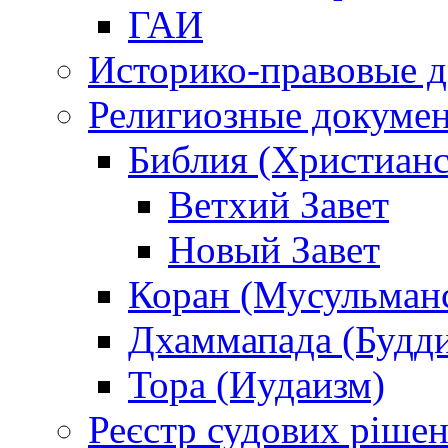
ГАИ
Историко-правовые 
Религиозные докуме
Библия (Христианс
Ветхий Завет
Новый Завет
Коран (Мусульман
Дхаммапада (Будд
Тора (Иудаизм)
Реєстр судових ріше