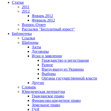
Статьи
2011
2012
Январь 2012
Февраль 2012
Вопрос-Ответ
Рассылки "Бесплатный юрист"
Библиотека
Ссылки
Шаблоны
Акты
Договоры
Иски и заявления
Гражданство и регистрация
Разное
Въезд-выезд из Украины
Выборы
Органы государственной власти
Другие
Словарь
Юридическая литература
Гражданское право
Финансово-кредитное право
Земельное право
ГАИ