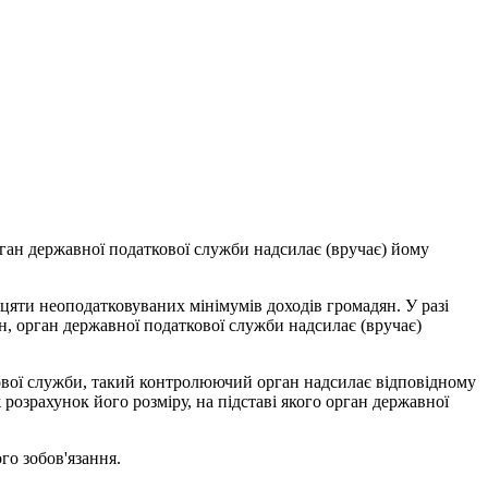
рган державної податкової служби надсилає (вручає) йому
цяти неоподатковуваних мінімумів доходів громадян. У разі
н, орган державної податкової служби надсилає (вручає)
ової служби, такий контролюючий орган надсилає відповідному
розрахунок його розміру, на підставі якого орган державної
го зобов'язання.