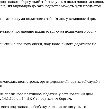
податкового боргу, який забезпечується податковою заставою,
ів, які відповідно до законодавства можуть бути предметом
е погасили суми податкових зобов'язань у встановлені цим
ншується), погашенню підлягає вся сума податкового боргу
гашений в повному обсязі, податкова вимога додатково не
 законодавством строки, орган державної податкової служби
я.
е не сплаченого платником податків у встановлений цим
. 14.1.175 ст. 14 ПКУ є податковим боргом.
вого податкового обов'язку та виникнення у нього