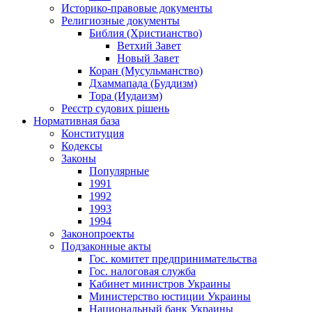
Историко-правовые документы
Религиозные документы
Библия (Христианство)
Ветхий Завет
Новый Завет
Коран (Мусульманство)
Дхаммапада (Буддизм)
Тора (Иудаизм)
Реєстр судових рішень
Нормативная база
Конституция
Кодексы
Законы
Популярные
1991
1992
1993
1994
Законопроекты
Подзаконные акты
Гос. комитет предпринимательства
Гос. налоговая служба
Кабинет министров Украины
Министерство юстиции Украины
Национальный банк Украины