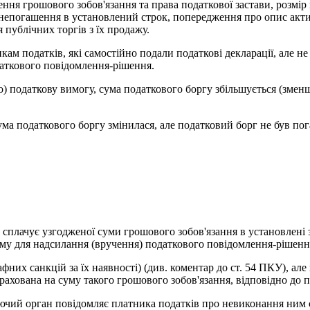
ня грошового зобов'язання та права податкової застави, розмір 
 непогашення в установлений строк, попередження про опис актив
 публічних торгів з їх продажу.
кам податків, які самостійно подали податкові декларації, але н
даткового повідомлення-рішення.
но) податкову вимогу, сума податкового боргу збільшується (зме
ума податкового боргу змінилася, але податковий борг не був по
е сплачує узгодженої суми грошового зобов'язання в установлені
ому для надсилання (вручення) податкового повідомлення-рішенн
них санкцій за їх наявності) (див. коментар до ст. 54 ПКУ), ал
арахована на суму такого грошового зобов'язання, відповідно до п
чий орган повідомляє платника податків про невиконання ним с