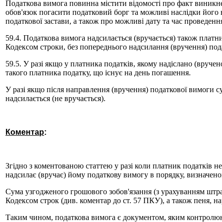
Податкова вимога повинна містити відомості про факт виникнен
обов'язок погасити податковий борг та можливі наслідки його
податкової застави, а також про можливі дату та час проведення
59.4. Податкова вимога надсилається (вручається) також платни
Кодексом строки, без попереднього надсилання (вручення) по
59.5. У разі якщо у платника податків, якому надіслано (вруче
такого платника податку, що існує на день погашення.
У разі якщо після направлення (вручення) податкової вимоги с
надсилається (не вручається).
Коментар
:
Згідно з коментованою статтею у разі коли платник податків н
надсилає (вручає) йому податкову вимогу в порядку, визначен
Сума узгодженого грошового зобов'язання (з урахуванням штраф
Кодексом строк (див. коментар до ст. 57 ПКУ), а також пеня, н
Таким чином, податкова вимога є документом, яким контролюю