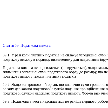
Стаття 59. Податкова вимога
59.1. У разі коли платник податків не сплачує узгодженої сум
податкову вимогу в порядку, визначеному для надсилання (вру
Податкова вимога не надсилається (не вручається), якщо загал
збільшення загальної суми податкового боргу до розміру, що п
податкову вимогу такому платнику податків.
59.2. Якщо контролюючий орган, що визначив суми грошового 
органу державної податкової служби подання про здійснення за
податкової служби надсилає податкову вимогу. Форма зазначен
59.3. Податкова вимога надсилається не раніше першого робочо