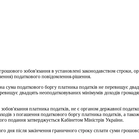
и грошового зобов'язання в установлені законодавством строки, о
чення) податкового повідомлення-рішення.
ьна сума податкового боргу платника податків не перевищує двад
еревищує двадцять неоподатковуваних мінімумів доходів громадя
зобов'язання платника податків, не є органом державної податк
ходів з погашення податкового боргу платника податків, а також 
ого подання затверджується Кабінетом Міністрів України.
го дня після закінчення граничного строку сплати суми грошово