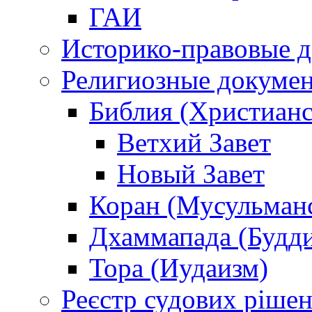
ГАИ
Историко-правовые 
Религиозные докуме
Библия (Христианс
Ветхий Завет
Новый Завет
Коран (Мусульман
Дхаммапада (Будд
Тора (Иудаизм)
Реєстр судових ріше