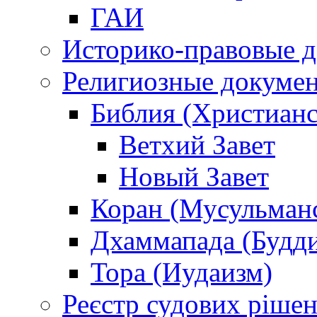
ГАИ
Историко-правовые 
Религиозные докуме
Библия (Христианс
Ветхий Завет
Новый Завет
Коран (Мусульман
Дхаммапада (Будд
Тора (Иудаизм)
Реєстр судових ріше