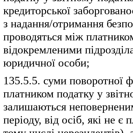
кредиторської заборгованос
з надання/отримання безп
проводяться між платником
відокремленими підрозділа
юридичної особи;
135.5.5. суми поворотної 
платником податку у звітн
залишаються неповерненими
періоду, від осіб, які не є
тому числі нерезидентів), а