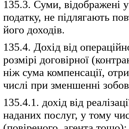
135.3. Суми, відображені у
податку, не підлягають п
його доходів.
135.4. Дохід від операційн
розмірі договірної (контра
ніж сума компенсації, отри
числі при зменшенні зобов'
135.4.1. дохід від реалізац
наданих послуг, у тому чи
(повіреного, агента тощо);