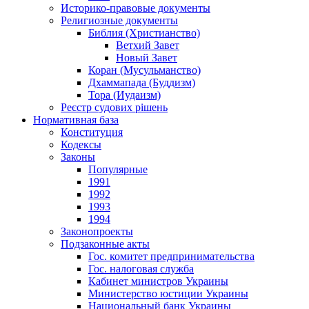
Историко-правовые документы
Религиозные документы
Библия (Христианство)
Ветхий Завет
Новый Завет
Коран (Мусульманство)
Дхаммапада (Буддизм)
Тора (Иудаизм)
Реєстр судових рішень
Нормативная база
Конституция
Кодексы
Законы
Популярные
1991
1992
1993
1994
Законопроекты
Подзаконные акты
Гос. комитет предпринимательства
Гос. налоговая служба
Кабинет министров Украины
Министерство юстиции Украины
Национальный банк Украины