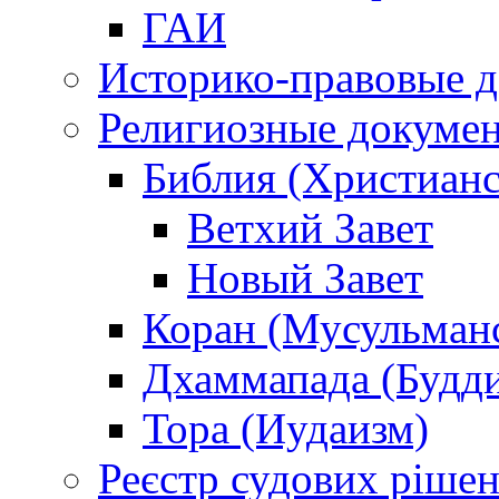
ГАИ
Историко-правовые 
Религиозные докуме
Библия (Христианс
Ветхий Завет
Новый Завет
Коран (Мусульман
Дхаммапада (Будд
Тора (Иудаизм)
Реєстр судових ріше