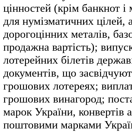
цінностей (крім банкнот і
для нумізматичних цілей, 
дорогоцінних металів, баз
продажна вартість); випус
лотерейних білетів держа
документів, що засвідчуют
грошових лотереях; виплат
грошових винагород; пост
марок України, конвертів 
поштовими марками Україн