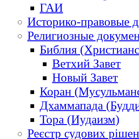
ГАИ
Историко-правовые 
Религиозные докуме
Библия (Христианс
Ветхий Завет
Новый Завет
Коран (Мусульман
Дхаммапада (Будд
Тора (Иудаизм)
Реєстр судових ріше