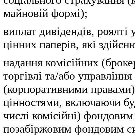
майновій формі);
виплат дивідендів, роялті 
цінних паперів, які здійс
надання комісійних (броке
торгівлі та/або управлінн
(корпоративними правами)
цінностями, включаючи буд
числі комісійні) фондови
позабіржовим фондовим сис