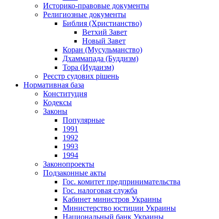
Историко-правовые документы
Религиозные документы
Библия (Христианство)
Ветхий Завет
Новый Завет
Коран (Мусульманство)
Дхаммапада (Буддизм)
Тора (Иудаизм)
Реєстр судових рішень
Нормативная база
Конституция
Кодексы
Законы
Популярные
1991
1992
1993
1994
Законопроекты
Подзаконные акты
Гос. комитет предпринимательства
Гос. налоговая служба
Кабинет министров Украины
Министерство юстиции Украины
Национальный банк Украины