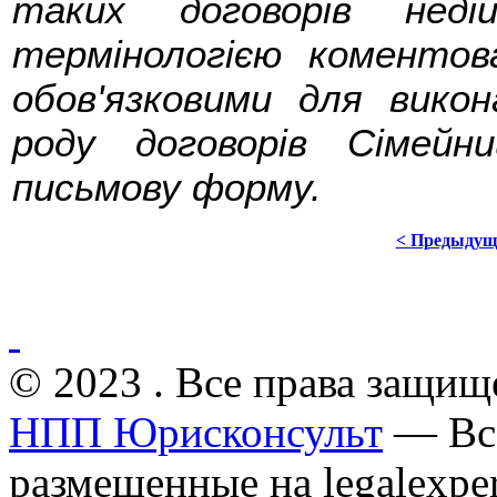
таких договорів неді
термінологією коменто
обов'язковими для вико
роду договорів Сімейн
письмову форму.
< Предыдущ
© 2023 . Все права защищ
НПП Юрисконсульт
— Все
размещенные на legalexper