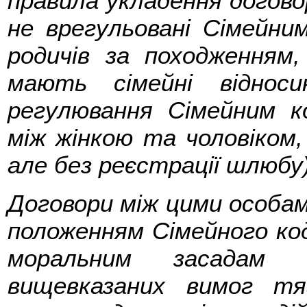
правила укладення договор
не врегульовані Сімейни
родичів за походженням,
мають сімейні віднос
регулювання Сімейним ко
між жінкою та чоловіком,
але без реєстрації шлюбу)
Договори між цими особа
положенням Сімейного код
моральним засадам с
вищевказаних вимог т