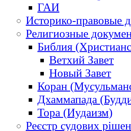
ГАИ
Историко-правовые 
Религиозные докуме
Библия (Христианс
Ветхий Завет
Новый Завет
Коран (Мусульман
Дхаммапада (Будд
Тора (Иудаизм)
Реєстр судових ріше