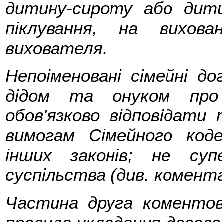
дитину-сироту або дити
піклування, на вихов
вихователя.
Непоіменовані сімейні до
дідом та онуком пр
обов'язково відповідати
вимогам Сімейного код
інших законів; не су
суспільства (див. комента
Частина друга коментов