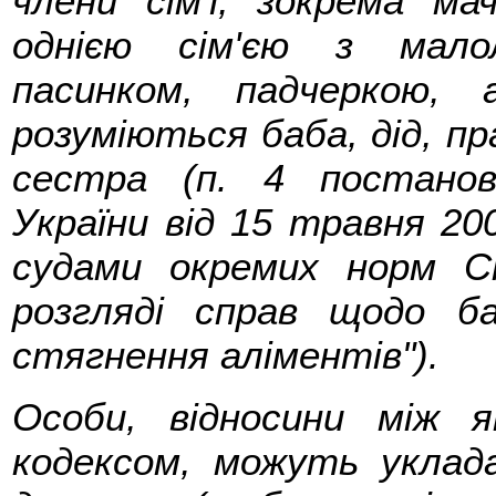
члени сім'ї, зокрема ма
однією сім'єю з мало
пасинком, падчеркою,
розуміються баба, дід, пра
сестра (п. 4 постано
України від 15 травня 20
судами окремих норм Сі
розгляді справ щодо б
стягнення аліментів").
Особи, відносини між 
кодексом, можуть уклад