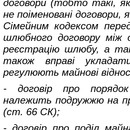
договори (тобто такі, як
не поіменовані договори, я
Сімейним кодексом пере
шлюбного договору між о
реєстрацію шлюбу, а та
також вправі укладат
регулюють майнові віднос
- договір про порядо
належить подружжю на пра
(ст. 66 СК);
- договір про поділ ма