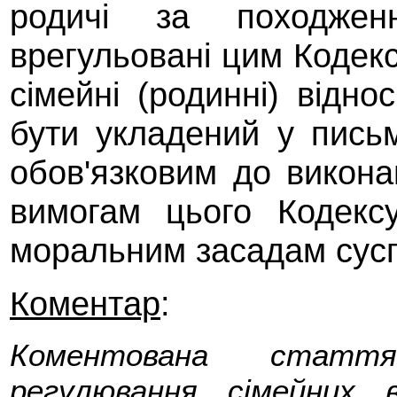
родичі за походжен
врегульовані цим Кодек
сімейні (родинні) відн
бути укладений у письм
обов'язковим до викона
вимогам цього Кодексу
моральним засадам сусп
Коментар
:
Коментована стаття
регулювання сімейних 