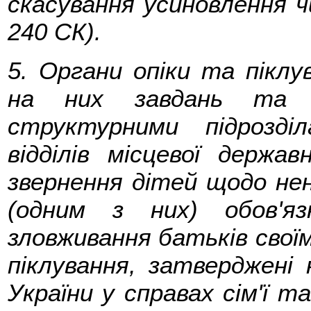
скасування усиновлення ч
240 СК).
5. Органи опіки та піклу
на них завдань та р
структурними підрозділ
відділів місцевої держав
звернення дітей щодо не
(одним з них) обов'я
зловживання батьків своїми
піклування, затверджені
України у справах сім'ї т