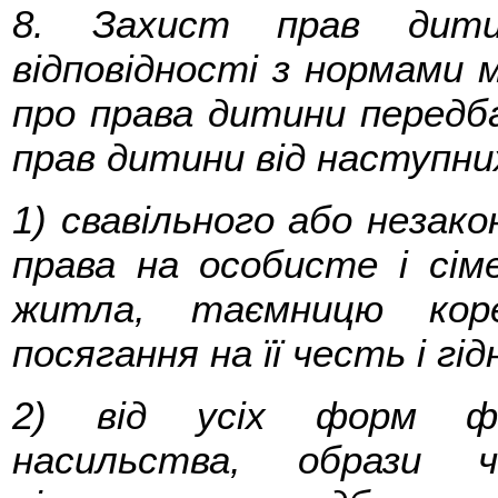
8. Захист прав дити
відповідності з нормами м
про права дитини передб
прав дитини від наступни
1) свавільного або незако
права на особисте і сі
житла, таємницю коре
посягання на її честь і гід
2) від усіх форм фіз
насильства, образи ч