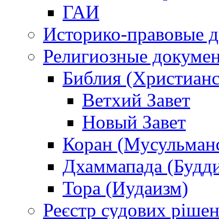
ГАИ
Историко-правовые 
Религиозные докуме
Библия (Христианс
Ветхий Завет
Новый Завет
Коран (Мусульман
Дхаммапада (Будд
Тора (Иудаизм)
Реєстр судових ріше