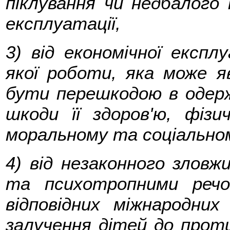
піклування чи недбалого
експлуатації,
3) від економічної експл
якої роботи, яка може я
бути перешкодою в одерж
шкоди її здоров'ю, фізи
моральному та соціально
4) від незаконного злов
та психотропними речо
відповідних міжнародни
залучення дітей до прот