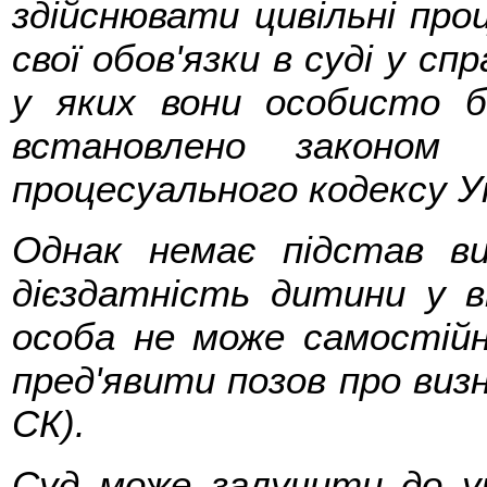
здійснювати цивільні про
свої обов'язки в суді у сп
у яких вони особисто 
встановлено законом
процесуального кодексу Ук
Однак немає підстав ви
дієздатність дитини у ві
особа не може самостійн
пред'явити позов про визн
СК).
Суд може залучити до уч