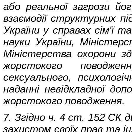
або реальної загрози йог
взаємодії структурних пі
України у справах сім'ї т
науки України, Міністерс
Міністерства охорони зд
жорстокого поводжен
сексуального, психологіч
наданні невідкладної доп
жорстокого поводження.
7. Згідно ч. 4 ст. 152 СК
захистом своїх прав та ін