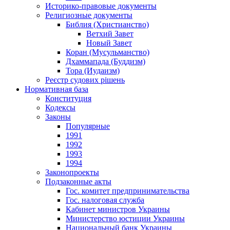
Историко-правовые документы
Религиозные документы
Библия (Христианство)
Ветхий Завет
Новый Завет
Коран (Мусульманство)
Дхаммапада (Буддизм)
Тора (Иудаизм)
Реєстр судових рішень
Нормативная база
Конституция
Кодексы
Законы
Популярные
1991
1992
1993
1994
Законопроекты
Подзаконные акты
Гос. комитет предпринимательства
Гос. налоговая служба
Кабинет министров Украины
Министерство юстиции Украины
Национальный банк Украины