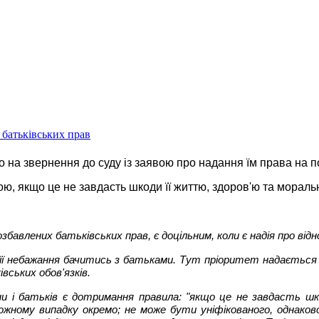
і батьківських прав
во на звернення до суду із заявою про надання їм права на 
ою, якщо це не завдасть шкоди її життю, здоров'ю та мораль
збавлених батьківських прав, є доцільним, коли є надія про від
її небажання бачитись з батьками. Тут пріоритет надається 
івських обов'язків.
и і батьків є дотримання правила: "якщо це не завдасть ш
жному випадку окремо; не може бути уніфікованого, однаково