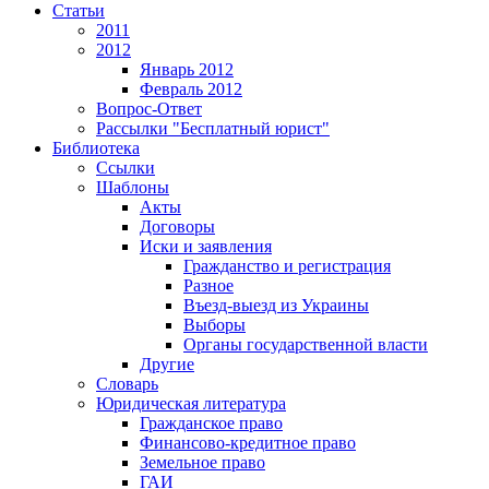
Статьи
2011
2012
Январь 2012
Февраль 2012
Вопрос-Ответ
Рассылки "Бесплатный юрист"
Библиотека
Ссылки
Шаблоны
Акты
Договоры
Иски и заявления
Гражданство и регистрация
Разное
Въезд-выезд из Украины
Выборы
Органы государственной власти
Другие
Словарь
Юридическая литература
Гражданское право
Финансово-кредитное право
Земельное право
ГАИ