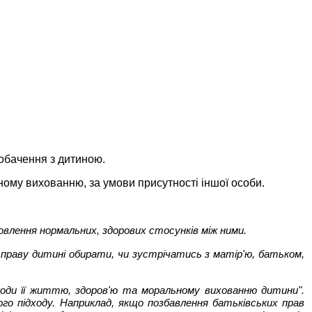
побачення з дитиною.
ному вихованню, за умови присутності іншої особи.
новлення нормальних, здорових стосунків між ними.
праву дитині обирати, чи зустрічатись з матір'ю, батьком,
коди її життю, здоров'ю та моральному вихованню дитини".
го підходу. Наприклад, якщо позбавлення батьківських прав