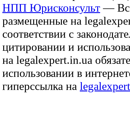
НПП Юрисконсульт
— Все
размещенные на legalexper
соответствии с законодат
цитировании и использов
на legalexpert.in.ua обяз
использовании в интернет
гиперссылка на
legalexpert