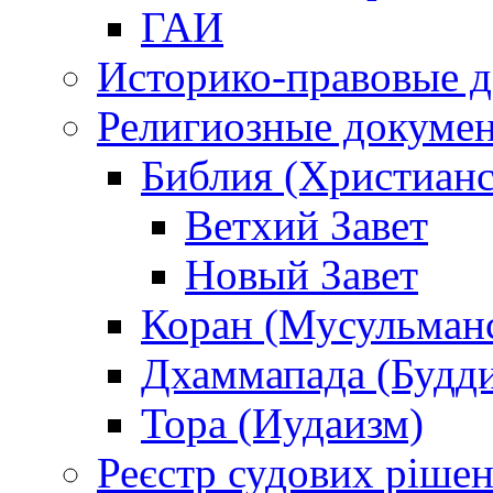
ГАИ
Историко-правовые 
Религиозные докуме
Библия (Христианс
Ветхий Завет
Новый Завет
Коран (Мусульман
Дхаммапада (Будд
Тора (Иудаизм)
Реєстр судових ріше