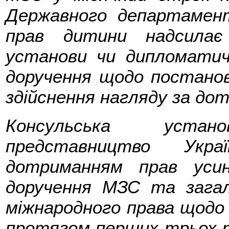
Державного департамен
прав дитини надсилає 
установи чи дипломатич
доручення щодо постановк
здійснення нагляду за дот
Консульська уста
представництво Укр
дотриманням прав усин
доручення МЗС та загал
міжнародного права щодо з
протягом перших трьох ро