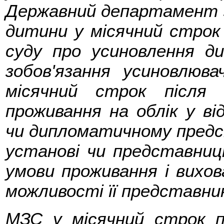
Державний департамент з
дитини у місячний строк 
суду про усиновлення д
зобов'язання усиновлюв
місячний строк після 
проживання на облік у від
чи дипломатичному предст
установі чи представницт
умови проживання і вихо
можливості її представни
МЗС у місячний строк п