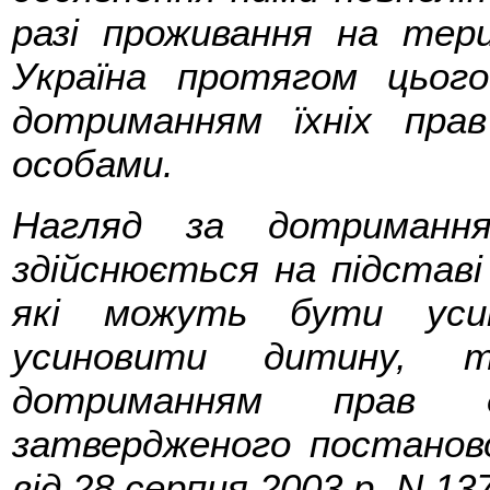
разі проживання на тери
Україна протягом цього
дотриманням їхніх пра
особами.
Нагляд за дотримання
здійснюється на підставі
які можуть бути усин
усиновити дитину, т
дотриманням прав д
затвердженого постаново
від 28 серпня 2003 р. N 13